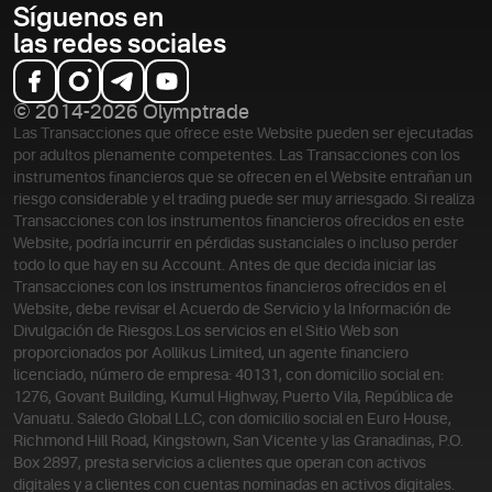
Síguenos en
las redes sociales
© 2014-2026 Olymptrade
Las Transacciones que ofrece este Website pueden ser ejecutadas
por adultos plenamente competentes. Las Transacciones con los
instrumentos financieros que se ofrecen en el Website entrañan un
riesgo considerable y el trading puede ser muy arriesgado. Si realiza
Transacciones con los instrumentos financieros ofrecidos en este
Website, podría incurrir en pérdidas sustanciales o incluso perder
todo lo que hay en su Account. Antes de que decida iniciar las
Transacciones con los instrumentos financieros ofrecidos en el
Website, debe revisar el Acuerdo de Servicio y la Información de
Divulgación de Riesgos.
Los servicios en el Sitio Web son
proporcionados por Aollikus Limited, un agente financiero
licenciado, número de empresa: 40131, con domicilio social en:
1276, Govant Building, Kumul Highway, Puerto Vila, República de
Vanuatu. Saledo Global LLC, con domicilio social en Euro House,
Richmond Hill Road, Kingstown, San Vicente y las Granadinas, P.O.
Box 2897, presta servicios a clientes que operan con activos
digitales y a clientes con cuentas nominadas en activos digitales.