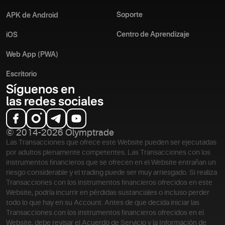
Soporte
APK de Android
Centro de Aprendizaje
iOS
Web App (PWA)
Escritorio
Síguenos en
las redes sociales
© 2014-2026 Olymptrade
Las Transacciones que ofrece este Website pueden ser ejecutadas
por adultos plenamente competentes. Las Transacciones con los
instrumentos financieros que se ofrecen en el Website entrañan un
riesgo considerable y el trading puede ser muy arriesgado. Si realiza
Transacciones con los instrumentos financieros ofrecidos en este
Website, podría incurrir en pérdidas sustanciales o incluso perder
todo lo que hay en su Account. Antes de que decida iniciar las
Transacciones con los instrumentos financieros ofrecidos en el
Website, debe revisar el Acuerdo de Servicio y la Información de