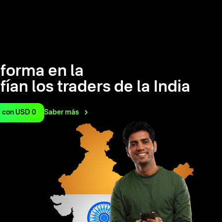
aforma en la
ían los traders de la India
 con USD 0
Saber
más