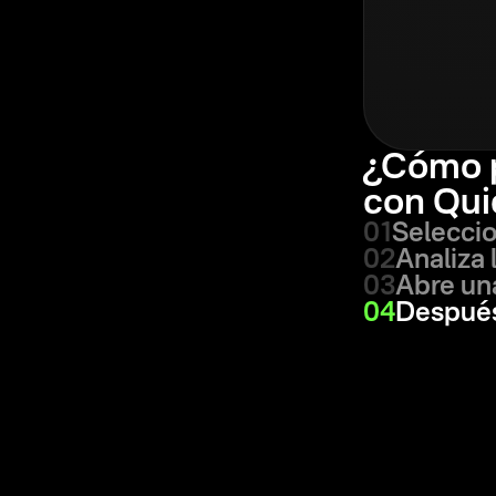
¿Cómo 
con Qui
01
Seleccio
02
Analiza 
03
Abre un
04
Después