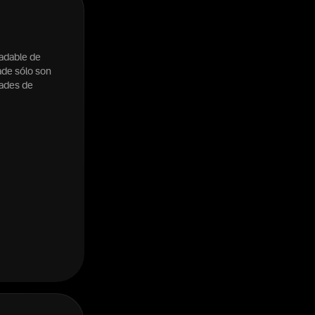
radable de
ade sólo son
dades de