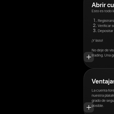
Abrir cu
Esto es todo l
Registrar
Verificar s
Depositar
¡Y listo!
No deje de vi
trading. Una g
Ventaja
La cuenta for
nuestra plataf
grado de segur
posible.