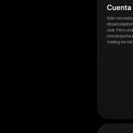
Cuenta 
Sólo necesita
desarrolladore
usar. Pero un
una pequeña p
trading sin ni