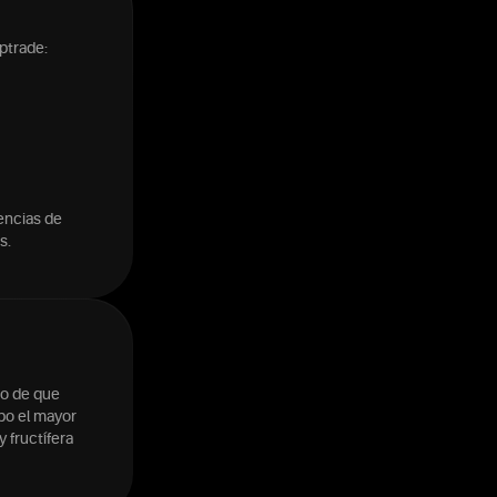
ptrade:
encias de
s.
do de que
mpo el mayor
 fructífera