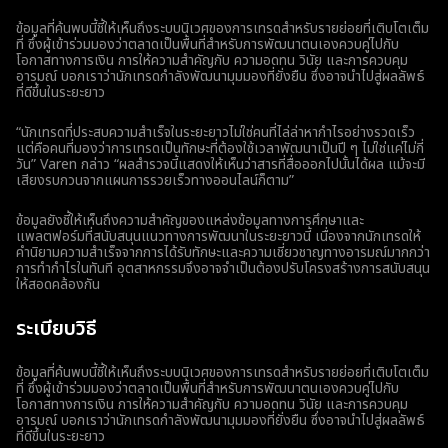
ข้อมูลที่ค้นพบนี้ชี้ให้เห็นถึงระบบนิเวศของการเทรดสำหรับรายย่อยที่เติบโตเต็ม
ที่ ซึ่งผู้เข้าร่วมมองว่าตลาดเป็นพื้นที่สำหรับการพัฒนาตนเองควบคู่ไปกับ
โอกาสทางการเงิน การให้ความสำคัญกับ ความอดทน วินัย และการควบคุม
อารมณ์ บอกเราว่านักเทรดกำลังพัฒนามุมมองที่ยั่งยืน ซึ่งอาจนำไปสู่ผลลัพธ์
ที่ดีขึ้นในระยะยาว
“นักเทรดที่ประสบความสำเร็จในระยะยาวไม่ใช่คนที่ไล่ล่าหากำไรอย่างรวดเร็ว
แต่คือคนที่มองว่าการเทรดเป็นทักษะที่ต้องใช้เวลาพัฒนาเป็นปี ๆ ไม่ใช่แค่ไม่กี่
วัน” Varen กล่าว “ผลสำรวจนี้แสดงให้เห็นว่าสารที่สื่อออกไปนั้นได้ผล แม้จะมี
เสียงรบกวนจากแผนการรวยเร็วทางออนไลน์ก็ตาม”
ข้อมูลยังชี้ให้เห็นถึงความสำคัญของแหล่งข้อมูลทางการศึกษาและ
แพลตฟอร์มที่สนับสนุนแนวทางการพัฒนาในระยะยาวนี้ เนื่องจากนักเทรดให้
คำนิยามความสำเร็จจากการได้รับทักษะและความเชี่ยวชาญทางอารมณ์มากกว่า
การทำกำไรในทันที อุตสาหกรรมจึงอาจจำเป็นต้องปรับโครงสร้างการสนับสนุน
ให้สอดคล้องกัน
ระเบียบวิธี
ข้อมูลที่ค้นพบนี้ชี้ให้เห็นถึงระบบนิเวศของการเทรดสำหรับรายย่อยที่เติบโตเต็ม
ที่ ซึ่งผู้เข้าร่วมมองว่าตลาดเป็นพื้นที่สำหรับการพัฒนาตนเองควบคู่ไปกับ
โอกาสทางการเงิน การให้ความสำคัญกับ ความอดทน วินัย และการควบคุม
อารมณ์ บอกเราว่านักเทรดกำลังพัฒนามุมมองที่ยั่งยืน ซึ่งอาจนำไปสู่ผลลัพธ์
ที่ดีขึ้นในระยะยาว