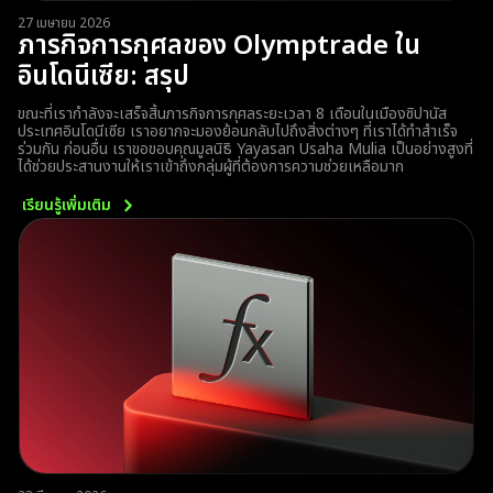
27 เมษายน 2026
ภารกิจการกุศลของ Olymptrade ใน
อินโดนีเซีย: สรุป
ขณะที่เรากำลังจะเสร็จสิ้นภารกิจการกุศลระยะเวลา 8 เดือนในเมืองซิปานัส
ประเทศอินโดนีเซีย เราอยากจะมองย้อนกลับไปถึงสิ่งต่างๆ ที่เราได้ทำสำเร็จ
ร่วมกัน ก่อนอื่น เราขอขอบคุณมูลนิธิ Yayasan Usaha Mulia เป็นอย่างสูงที่
ได้ช่วยประสานงานให้เราเข้าถึงกลุ่มผู้ที่ต้องการความช่วยเหลือมาก
เรียนรู้เพิ่มเติม