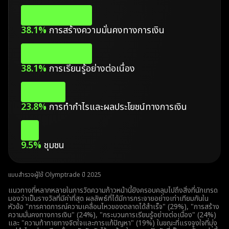
38.1%
การสร้างความมั่นคงทางการเงิน
38.1%
การเรียนรู้อย่างต่อเนื่อง
23.8%
การทำกำไรและผลประโยชน์ทางการเงิน
9.5%
ชุมชน
แบบสำรวจผู้ใช้ Olymptrade ปี 2025
แนวทางที่หลากหลายในการวัดความก้าวหน้านี้ยังครอบคลุมไปถึงสิ่งที่นักเทรด
มองว่าเป็นรางวัลที่มีค่าที่สุด ผลลัพธ์ที่ได้มีการกระจายอย่างเท่าเทียมกันใน
หัวข้อ "การคาดการณ์ความเคลื่อนไหวของตลาดได้สำเร็จ" (29%), "การสร้าง
ความมั่นคงทางการเงิน" (24%), "กระบวนการเรียนรู้อย่างต่อเนื่อง" (24%)
และ "ความท้าทายทางจิตใจและการแก้ปัญหา" (19%) ในขณะที่แรงจูงใจที่มุ่ง