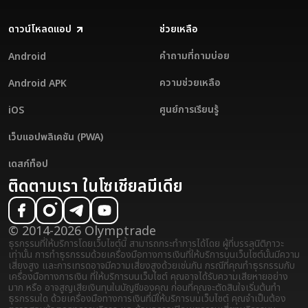
ดาวน์โหลดแอป
ช่วยเหลือ
คำถามที่ถามบ่อย
Android
ความช่วยเหลือ
Android APK
ศูนย์การเรียนรู้
iOS
เว็บแอปพลิเคชัน (PWA)
เดสก์ท็อป
ติดตามเรา ในโซเชียลมีเดีย
© 2014-2026 Olymptrade
ธุรกรรมที่ให้บริการโดยเว็บไซต์นี้ สามารถกระทำการได้โดย ผู้ที่บรรลุนิติภาวะ
เท่านั้น การทำธุรกรรมด้วยเครื่องมือทางการเงินที่ให้บริการบนเว็บไซต์นั้นมีความ
เสี่ยงสูง และการเทรดอาจมีความเสี่ยงสูงด้วยเช่นกัน กรณีที่คุณทำธุรกรรมกับ
เครื่องมือทางการเงิน ที่ให้บริการบนเว็บไซต์ คุณอาจได้รับความเสียหายอย่าง
มาก หรือ อาจสูญเสียเงินทุนในบัญชีของคุณ ก่อนที่คุณจะตัดสินใจเริ่มต้นทำ
ธุรกรรมใด ด้วยเครื่องมือทางการเงินที่มีให้บริการบนเว็บไซต์ คุณจำเป็นต้อง