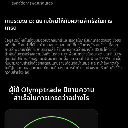
สิ่งที่ดีต่อการพัฒนาตนเอง
เกมระยะยาว: นิยามใหม่ให้กับความสำเร็จในการ
เทรด
ข้อมูลเผยให้เห็นถึงมุมมองเชิงกลยุทธ์และสมดุลในกลุ่มนักเทรดตัวจริง ซึ่งขัด
แย้งกับเรื่องเล่าที่มักจะนำเสนอทางออนไลน์เกี่ยวกับการ "รวยเร็ว" เมื่อถูก
ถามว่าพวกเขาให้คำนิยามความสำเร็จในการเทรดว่าอย่างไร 38% ให้ความ
สำคัญกับการสร้างความมั่งคั่งในระยะยาวเพื่อเป้าหมายในอนาคต ขณะที่ 33%
มุ่งเน้นไปที่การเรียนรู้และพัฒนาทักษะเมื่อเวลาผ่านไป มีเพียง 23.8% เท่านั้น
ที่นิยามความสำเร็จด้วยผลตอบแทนรายเดือนที่สม่ำเสมอ และที่น่าสังเกตคือ
ไม่มีผู้ตอบแบบสอบถามคนใดเลยที่มองว่าการทำกำไรอย่างรวดเร็วเป็นตัวชี้วัด
ความสำเร็จหลัก
ผู้ใช้ Olymptrade นิยามความ
สำเร็จในการเทรดว่าอย่างไร