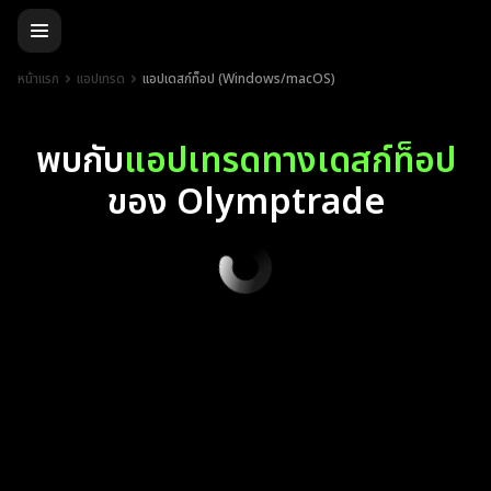
หน้าแรก
แอปเทรด
แอปเดสก์ท็อป (Windows/macOS)
พบกับ
แอปเทรดทางเดสก์ท็อป
ของ Olymptrade