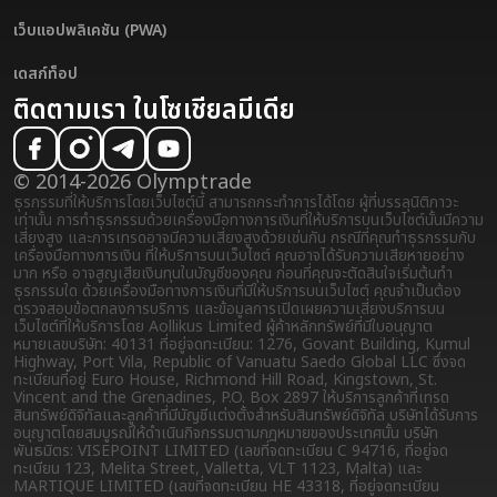
เว็บแอปพลิเคชัน (PWA)
เดสก์ท็อป
ติดตามเรา ในโซเชียลมีเดีย
© 2014-2026 Olymptrade
ธุรกรรมที่ให้บริการโดยเว็บไซต์นี้ สามารถกระทำการได้โดย ผู้ที่บรรลุนิติภาวะ
เท่านั้น การทำธุรกรรมด้วยเครื่องมือทางการเงินที่ให้บริการบนเว็บไซต์นั้นมีความ
เสี่ยงสูง และการเทรดอาจมีความเสี่ยงสูงด้วยเช่นกัน กรณีที่คุณทำธุรกรรมกับ
เครื่องมือทางการเงิน ที่ให้บริการบนเว็บไซต์ คุณอาจได้รับความเสียหายอย่าง
มาก หรือ อาจสูญเสียเงินทุนในบัญชีของคุณ ก่อนที่คุณจะตัดสินใจเริ่มต้นทำ
ธุรกรรมใด ด้วยเครื่องมือทางการเงินที่มีให้บริการบนเว็บไซต์ คุณจำเป็นต้อง
ตรวจสอบข้อตกลงการบริการ และข้อมูลการเปิดเผยความเสี่ยง
บริการบน
เว็บไซต์ที่ให้บริการโดย Aollikus Limited ผู้ค้าหลักทรัพย์ที่มีใบอนุญาต
หมายเลขบริษัท: 40131 ที่อยู่จดทะเบียน: 1276, Govant Building, Kumul
Highway, Port Vila, Republic of Vanuatu Saedo Global LLC ซึ่งจด
ทะเบียนที่อยู่ Euro House, Richmond Hill Road, Kingstown, St.
Vincent and the Grenadines, P.O. Box 2897 ให้บริการลูกค้าที่เทรด
สินทรัพย์ดิจิทัลและลูกค้าที่มีบัญชีแต่งตั้งสำหรับสินทรัพย์ดิจิทัล บริษัทได้รับการ
อนุญาตโดยสมบูรณ์ให้ดำเนินกิจกรรมตามกฎหมายของประเทศนั้น บริษัท
พันธมิตร: VISEPOINT LIMITED (เลขที่จดทะเบียน C 94716, ที่อยู่จด
ทะเบียน 123, Melita Street, Valletta, VLT 1123, Malta) และ
MARTIQUE LIMITED (เลขที่จดทะเบียน HE 43318, ที่อยู่จดทะเบียน