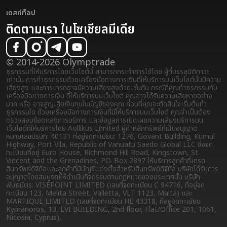
เดสก์ท็อป
ติดตามเรา ในโซเชียลมีเดีย
© 2014-2026 Olymptrade
ธุรกรรมที่ให้บริการโดยเว็บไซต์นี้ สามารถกระทำการได้โดย ผู้ที่บรรลุนิติภาวะ
เท่านั้น การทำธุรกรรมด้วยเครื่องมือทางการเงินที่ให้บริการบนเว็บไซต์นั้นมีความ
เสี่ยงสูง และการเทรดอาจมีความเสี่ยงสูงด้วยเช่นกัน กรณีที่คุณทำธุรกรรมกับ
เครื่องมือทางการเงิน ที่ให้บริการบนเว็บไซต์ คุณอาจได้รับความเสียหายอย่าง
มาก หรือ อาจสูญเสียเงินทุนในบัญชีของคุณ ก่อนที่คุณจะตัดสินใจเริ่มต้นทำ
ธุรกรรมใด ด้วยเครื่องมือทางการเงินที่มีให้บริการบนเว็บไซต์ คุณจำเป็นต้อง
ตรวจสอบข้อตกลงการบริการ และข้อมูลการเปิดเผยความเสี่ยง
บริการบน
เว็บไซต์ที่ให้บริการโดย Aollikus Limited ผู้ค้าหลักทรัพย์ที่มีใบอนุญาต
หมายเลขบริษัท: 40131 ที่อยู่จดทะเบียน: 1276, Govant Building, Kumul
Highway, Port Vila, Republic of Vanuatu Saedo Global LLC ซึ่งจด
ทะเบียนที่อยู่ Euro House, Richmond Hill Road, Kingstown, St.
Vincent and the Grenadines, P.O. Box 2897 ให้บริการลูกค้าที่เทรด
สินทรัพย์ดิจิทัลและลูกค้าที่มีบัญชีแต่งตั้งสำหรับสินทรัพย์ดิจิทัล บริษัทได้รับการ
อนุญาตโดยสมบูรณ์ให้ดำเนินกิจกรรมตามกฎหมายของประเทศนั้น บริษัท
พันธมิตร: VISEPOINT LIMITED (เลขที่จดทะเบียน C 94716, ที่อยู่จด
ทะเบียน 123, Melita Street, Valletta, VLT 1123, Malta) และ
MARTIQUE LIMITED (เลขที่จดทะเบียน HE 43318, ที่อยู่จดทะเบียน
Kypranoros, 13, EVI BUILDING, 2nd floor, Flat/Office 201, 1061,
Nicosia, Cyprus),