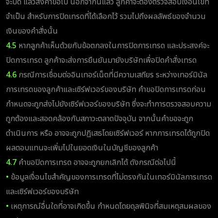
จะปิด แล้วส่งคำขอไป นอกจากนี้แล้ว ลูกค้าจะต้องตรวจสอบเงื่อนไขที่
จำเป็น สำหรับการปิดเทรดที่ได้เลือกไว้ รวมไปถึงผลลัพธ์ของจำนวน
เงินของคำสั่งนั้น
4.5
หากลูกค้าเห็นด้วยกับข้อตกลงในการปิดการเทรด และประสงค์จะ
ปิดการเทรด ลูกค้าจะส่งการยืนยันมายังบริษัทเพื่อปิดคำสั่งเทรด
4.6
กรณีการเชื่อมต่ออินเทอร์เน็ตที่มีความเสถียร ระหว่างเทอร์มินัล
การเทรดของลูกค้าและเซิร์ฟเวอร์ของบริษัท คำขอปิดการเทรดก่อน
กำหนดจะถูกส่งไปยังเซิร์ฟเวอร์ของบริษัท ซึ่งจะทำการตรวจสอบความ
ถูกต้องและสอดคล้องกับสภาวะตลาดปัจจุบัน จากนั้นคำขอจะถูก
ดำเนินการ หรือ อาจจะถูกปฏิเสธโดยเซิร์ฟเวอร์ หากการเทรดได้ถูกปิด
ผลตอบแทนจะเพิ่มไปในยอดเงินในบัญชีของลูกค้า
4.7
คำขอปิดการเทรด อาจจะถูกยกเลิกได้ ดังกรณีต่อไปนี้
•
ข้อมูลเงื่อนไขสำคัญของการเทรดที่ไม่ตรงกันในเทอร์มินัลการเทรด
และเซิร์ฟเวอร์ของบริษัท
•
เหตุการณ์อื่นใดที่อาจเกิดขึ้น กำหนดโดยดุลพินิจที่สมเหตุสมผลของ