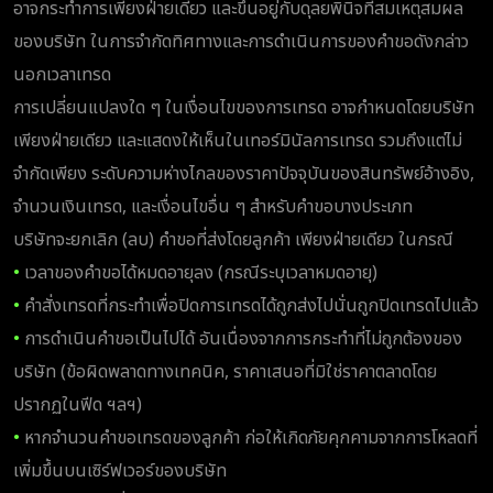
อาจกระทำการเพียงฝ่ายเดียว และขึ้นอยู่กับดุลยพินิจที่สมเหตุสมผล
ของบริษัท ในการจำกัดทิศทางและการดำเนินการของคำขอดังกล่าว
นอกเวลาเทรด
การเปลี่ยนแปลงใด ๆ ในเงื่อนไขของการเทรด อาจกำหนดโดยบริษัท
เพียงฝ่ายเดียว และแสดงให้เห็นในเทอร์มินัลการเทรด รวมถึงแต่ไม่
จำกัดเพียง ระดับความห่างไกลของราคาปัจจุบันของสินทรัพย์อ้างอิง,
จำนวนเงินเทรด, และเงื่อนไขอื่น ๆ สำหรับคำขอบางประเภท
บริษัทจะยกเลิก (ลบ) คำขอที่ส่งโดยลูกค้า เพียงฝ่ายเดียว ในกรณี
•
เวลาของคำขอได้หมดอายุลง (กรณีระบุเวลาหมดอายุ)
•
คำสั่งเทรดที่กระทำเพื่อปิดการเทรดได้ถูกส่งไปนั่นถูกปิดเทรดไปแล้ว
•
การดำเนินคำขอเป็นไปได้ อันเนื่องจากการกระทำที่ไม่ถูกต้องของ
บริษัท (ข้อผิดพลาดทางเทคนิค, ราคาเสนอที่มิใช่ราคาตลาดโดย
ปรากฏในฟีด ฯลฯ)
•
หากจำนวนคำขอเทรดของลูกค้า ก่อให้เกิดภัยคุกคามจากการโหลดที่
เพิ่มขึ้นบนเซิร์ฟเวอร์ของบริษัท