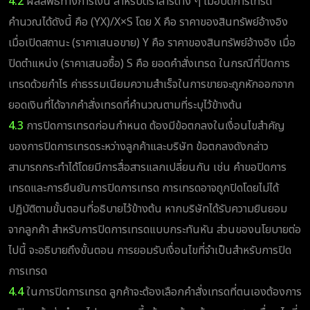
4.2
ผลลัพธ์ทางการเงิน สำหรับตราสารต่าง ๆ เมื่อปิดการเทรด
คำนวณได้ดังนี้ คือ (YX)/X×S โดย X คือ ราคาของสินทรัพย์อ้างอิง
เมื่อเปิดสถานะ (ราคาเสนอขาย) Y คือ ราคาของสินทรัพย์อ้างอิง เมื่อ
ปิดตำแหน่ง (ราคาเสนอซื้อ) S คือ ยอดคำสั่งเทรด ในกรณีที่ปิดการ
เทรดด้วยกำไร ค่าธรรมเนียมความสำเร็จในการขายจะถูกหักออกจาก
ยอดเงินที่ได้จากคำสั่งเทรดที่คำนวณตามที่ระบุไว้ข้างต้น
4.3
การปิดการเทรดก่อนกำหนด ต้องมีข้อตกลงในเงื่อนไขสำคัญ
ของการปิดการเทรดระหว่างลูกค้าและบริษัท ข้อตกลงดังกล่าว
สามารถกระทำได้โดยมีการสื่อสารแลกเปลี่ยนกัน เช่น คำขอปิดการ
เทรดและการยืนยันการปิดการเทรด การเทรดอาจถูกปิดโดยไม่ได้
ปฏิบัติตามขั้นตอนที่อธิบายไว้ข้างต้น หากบริษัทได้รับความยินยอม
จากลูกค้า สำหรับการปิดการเทรดแบบกระทันหัน ส่วนของนโยบายต่อ
ไปนี้ จะอธิบายถึงขั้นตอน การยอมรับเงื่อนไขที่จำเป็นสำหรับการปิด
การเทรด
4.4
ในการปิดการเทรด ลูกค้าจะต้องเลือกคำสั่งเทรดที่ตนเองต้องการ