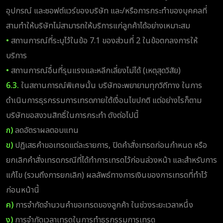
อุปกรณ์ และซอฟต์แวร์ของบริษัท และ/หรือการกระทำของบุคคลที่
สามทำให้บริษัทไม่สามารถให้บริการแก่ลูกค้าได้อย่างเหมาะสม
•
สถานการณ์ที่ระบุไว้ในข้อ 7.1 ของส่วนที่ 2 ในข้อตกลงการให้
บริการ
•
สถานการณ์อื่นที่รุนแรงและหลีกเลี่ยงไม่ได้ (เหตุสุดวิสัย)
6.3.
ในสถานการณ์พิเศษนั้น บริษัทจะพยายามทุกวิถีทาง ในการ
ดำเนินการธุรกรรมการเทรดภายใต้เงื่อนไขปกติ แต่อย่างไรก็ตาม
บริษัทขอสงวนสิทธิ์ในการกระทำ ดังต่อไปนี้
ก)
ลดอัตราผลตอบแทน
ข)
ปฏิเสธคำขอเทรดแต่ละรายการ, ปิดคำสั่งเทรดก่อนกำหนด หรือ
ยกเลิกคำสั่งเทรดกรณีที่ได้ทำการเทรดไว้ก่อนล่วงหน้า และสำหรับการ
แก้ไข (รวมถึงการยกเลิก) ผลลัพธ์ทางการเงินของการเทรดที่ทำไว้
ก่อนหน้านี้
ค)
การจำกัดจำนวนคำขอเทรดของลูกค้า ในช่วงระยะเวลาหนึ่ง
ง)
การจำกัดเวลาเทรดในการทำธุรกรรมการเทรด