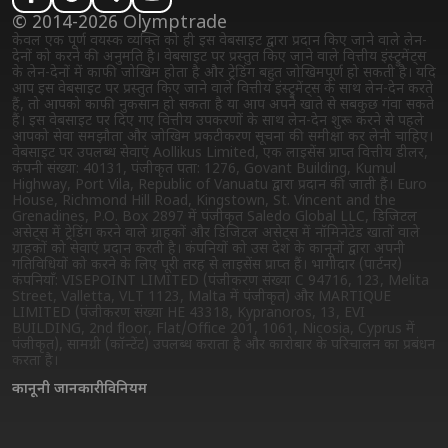
© 2014-2026 Olymptrade
केवल एक पूर्ण वयस्क व्यक्ति को ही इस वेबसाइट द्वारा प्रदान किए जाने वाले लेन-
देनों को करने की अनुमति है। वेबसाइट पर प्रस्तुत किए जाने वाले वित्तीय इंस्ट्रुमेंट्स
के लेन-देनों में काफी जोखिम होता है और ट्रेडिंग बहुत जोखिमपूर्ण हो सकती है। यदि
आप इस वेबसाइट पर प्रस्तुत किए जाने वाले वित्तीय इंस्ट्रुमेंट्स के साथ लेन-देन करते
हैं, तो आपको काफी नुकसान हो सकता है या आप अपने खाते से सबकुछ गंवा सकते
हैं। इस वेबसाइट पर दिए गए वित्तीय उपकरणों के साथ लेन-देन शुरू करने से पहले
आपको सेवा समझौता और जोखिम प्रकटीकरण सूचना की समीक्षा कर लेनी चाहिए।
वेबसाइट पर उपलब्ध सेवाएं Aollikus Limited, एक लाइसेंस प्राप्त वित्तीय डीलर,
कंपनी संख्या: 40131, पंजीकृत पता: 1276, Govant Building, Kumul
Highway, Port Vila, Republic of Vanuatu द्वारा प्रदान की जाती हैं। Euro
House, Richmond Hill Road, Kingstown, St. Vincent and the
Grenadines, P.O. Box 2897 में पंजीकृत Saledo Global LLC, डिजिटल
असेट्स में ट्रेडिंग करने वाले ग्राहकों और डिजिटल असेट्स में नॉमिनेटेड खातों वाले
ग्राहकों को सेवाएं प्रदान करती है। कंपनियों को उस देश के कानूनों द्वारा अपनी
गतिविधियों को करने के लिए पूरी तरह से लाइसेंस प्राप्त हैं। भागीदार (पार्टनर)
कंपनियाँ: VISEPOINT LIMITED (पंजीकरण संख्या C 94716, 123, Melita
Street, Valletta, VLT 1123, Malta में पंजीकृत) और MARTIQUE
LIMITED (पंजीकरण संख्या HE 43318, Kypranoros, 13, EVI
BUILDING, 2nd floor, Flat/Office 201, 1061, Nicosia, Cyprus में
पंजीकृत), सामग्री (कॉन्टेंट) उपलब्ध कराता है और कारोबार के परिचालन का प्रबंधन
करता है।
कानूनी जानकारी
विनियम