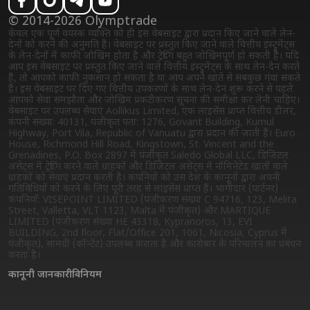
© 2014-2026 Olymptrade
केवल एक पूर्ण वयस्क व्यक्ति को ही इस वेबसाइट द्वारा प्रदान किए जाने वाले लेन-
देनों को करने की अनुमति है। वेबसाइट पर प्रस्तुत किए जाने वाले वित्तीय इंस्ट्रुमेंट्स
के लेन-देनों में काफी जोखिम होता है और ट्रेडिंग बहुत जोखिमपूर्ण हो सकती है। यदि
आप इस वेबसाइट पर प्रस्तुत किए जाने वाले वित्तीय इंस्ट्रुमेंट्स के साथ लेन-देन करते
हैं, तो आपको काफी नुकसान हो सकता है या आप अपने खाते से सबकुछ गंवा सकते
हैं। इस वेबसाइट पर दिए गए वित्तीय उपकरणों के साथ लेन-देन शुरू करने से पहले
आपको सेवा समझौता और जोखिम प्रकटीकरण सूचना की समीक्षा कर लेनी चाहिए।
वेबसाइट पर उपलब्ध सेवाएं Aollikus Limited, एक लाइसेंस प्राप्त वित्तीय डीलर,
कंपनी संख्या: 40131, पंजीकृत पता: 1276, Govant Building, Kumul
Highway, Port Vila, Republic of Vanuatu द्वारा प्रदान की जाती हैं। Euro
House, Richmond Hill Road, Kingstown, St. Vincent and the
Grenadines, P.O. Box 2897 में पंजीकृत Saledo Global LLC, डिजिटल
असेट्स में ट्रेडिंग करने वाले ग्राहकों और डिजिटल असेट्स में नॉमिनेटेड खातों वाले
ग्राहकों को सेवाएं प्रदान करती है। कंपनियों को उस देश के कानूनों द्वारा अपनी
गतिविधियों को करने के लिए पूरी तरह से लाइसेंस प्राप्त हैं। भागीदार (पार्टनर)
कंपनियाँ: VISEPOINT LIMITED (पंजीकरण संख्या C 94716, 123, Melita
Street, Valletta, VLT 1123, Malta में पंजीकृत) और MARTIQUE
LIMITED (पंजीकरण संख्या HE 43318, Kypranoros, 13, EVI
BUILDING, 2nd floor, Flat/Office 201, 1061, Nicosia, Cyprus में
पंजीकृत), सामग्री (कॉन्टेंट) उपलब्ध कराता है और कारोबार के परिचालन का प्रबंधन
करता है।
कानूनी जानकारी
विनियम