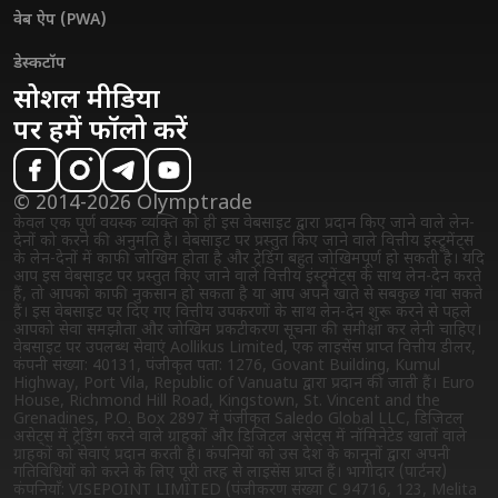
वेब ऐप (PWA)
डेस्कटॉप
सोशल मीडिया
पर हमें फॉलो करें
© 2014-2026 Olymptrade
केवल एक पूर्ण वयस्क व्यक्ति को ही इस वेबसाइट द्वारा प्रदान किए जाने वाले लेन-
देनों को करने की अनुमति है। वेबसाइट पर प्रस्तुत किए जाने वाले वित्तीय इंस्ट्रुमेंट्स
के लेन-देनों में काफी जोखिम होता है और ट्रेडिंग बहुत जोखिमपूर्ण हो सकती है। यदि
आप इस वेबसाइट पर प्रस्तुत किए जाने वाले वित्तीय इंस्ट्रुमेंट्स के साथ लेन-देन करते
हैं, तो आपको काफी नुकसान हो सकता है या आप अपने खाते से सबकुछ गंवा सकते
हैं। इस वेबसाइट पर दिए गए वित्तीय उपकरणों के साथ लेन-देन शुरू करने से पहले
आपको सेवा समझौता और जोखिम प्रकटीकरण सूचना की समीक्षा कर लेनी चाहिए।
वेबसाइट पर उपलब्ध सेवाएं Aollikus Limited, एक लाइसेंस प्राप्त वित्तीय डीलर,
कंपनी संख्या: 40131, पंजीकृत पता: 1276, Govant Building, Kumul
Highway, Port Vila, Republic of Vanuatu द्वारा प्रदान की जाती हैं। Euro
House, Richmond Hill Road, Kingstown, St. Vincent and the
Grenadines, P.O. Box 2897 में पंजीकृत Saledo Global LLC, डिजिटल
असेट्स में ट्रेडिंग करने वाले ग्राहकों और डिजिटल असेट्स में नॉमिनेटेड खातों वाले
ग्राहकों को सेवाएं प्रदान करती है। कंपनियों को उस देश के कानूनों द्वारा अपनी
गतिविधियों को करने के लिए पूरी तरह से लाइसेंस प्राप्त हैं। भागीदार (पार्टनर)
कंपनियाँ: VISEPOINT LIMITED (पंजीकरण संख्या C 94716, 123, Melita