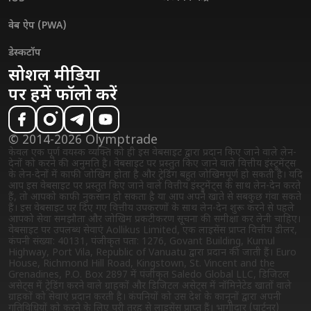
वेब ऐप (PWA)
डेस्कटॉप
सोशल मीडिया
पर हमें फॉलो करें
© 2014-2026 Olymptrade
केवल एक पूर्ण वयस्क व्यक्ति को ही इस वेबसाइट द्वारा प्रदान किए जाने वाले लेन-
देनों को करने की अनुमति है। वेबसाइट पर प्रस्तुत किए जाने वाले वित्तीय इंस्ट्रुमेंट्स
के लेन-देनों में काफी जोखिम होता है और ट्रेडिंग बहुत जोखिमपूर्ण हो सकती है। यदि
आप इस वेबसाइट पर प्रस्तुत किए जाने वाले वित्तीय इंस्ट्रुमेंट्स के साथ लेन-देन करते
हैं, तो आपको काफी नुकसान हो सकता है या आप अपने खाते से सबकुछ गंवा सकते
हैं। इस वेबसाइट पर दिए गए वित्तीय उपकरणों के साथ लेन-देन शुरू करने से पहले
आपको सेवा समझौता और जोखिम प्रकटीकरण सूचना की समीक्षा कर लेनी चाहिए।
वेबसाइट पर उपलब्ध सेवाएं Aollikus Limited, एक लाइसेंस प्राप्त वित्तीय डीलर,
कंपनी संख्या: 40131, पंजीकृत पता: 1276, Govant Building, Kumul
Highway, Port Vila, Republic of Vanuatu द्वारा प्रदान की जाती हैं। Euro
House, Richmond Hill Road, Kingstown, St. Vincent and the
Grenadines, P.O. Box 2897 में पंजीकृत Saledo Global LLC, डिजिटल
असेट्स में ट्रेडिंग करने वाले ग्राहकों और डिजिटल असेट्स में नॉमिनेटेड खातों वाले
ग्राहकों को सेवाएं प्रदान करती है। कंपनियों को उस देश के कानूनों द्वारा अपनी
गतिविधियों को करने के लिए पूरी तरह से लाइसेंस प्राप्त हैं। भागीदार (पार्टनर)