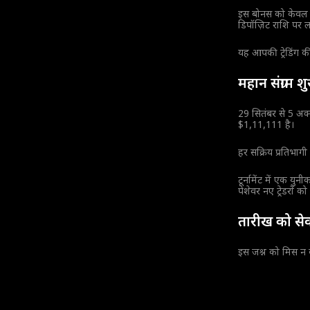
इस बोनस को केवल ए
डिपॉज़िट राशि पर ल
यह आपकी ट्रेडिंग क
महान संग्राम श
29 सितंबर से 5 अक्ट
$1,11,111 है।
हर सक्रिय प्रतिभागी 
टूर्नामेंट में एक य
पेशेवर नए ट्रेडरों क
तारीख को सेव
इस जश्न को मिस न क