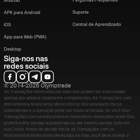
Perguntas Frequentes
Android
Suporte
APK para Android
Central de Aprendizado
iOS
App para Web (PWA)
Desktop
Siga-nos nas
redes sociais
© 2014-2026 Olymptrade
As Transações oferecidas por este site podem ser executadas
apenas por adultos totalmente competentes. As Transações com
instrumentos financeiros oferecidos no Site envolvem riscos
substanciais e a operação pode ser muito arriscada. Se você fizer
Transações com os instrumentos financeiros oferecidos neste Site,
poderá sofrer perdas substanciais ou até mesmo perder tudo em
sua Conta. Antes de decidir iniciar as Transações com os
instrumentos financeiros oferecidos no Site, você deve revisar o