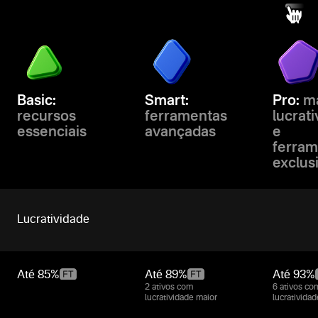
Basic:
Smart:
Pro:
ma
recursos
ferramentas
lucrat
essenciais
avançadas
e
ferram
exclus
Lucratividade
Até
85%
Até
89%
Até
93%
2 ativos com
6 ativos co
lucratividade maior
lucrativida