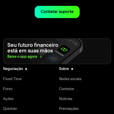
intuitiva e os gráficos responsivos simplificam a análise dos
mercados e a ação rápida quando surgem oportunidades.
Contatar suporte
Seu futuro financeiro
está em suas mãos
Baixe o app
agora
Negociação
Sobre
Fixed Time
Redes sociais
Forex
Contatos
Ações
Notícias
Quickler
Premiações