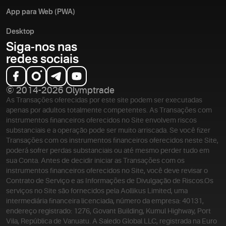
App para Web (PWA)
Desktop
Siga-nos nas
redes sociais
© 2014-2026 Olymptrade
As Transações oferecidas por este site podem ser executadas
apenas por adultos totalmente competentes. As Transações com
instrumentos financeiros oferecidos no Site envolvem riscos
substanciais e a operação pode ser muito arriscada. Se você fizer
Transações com os instrumentos financeiros oferecidos neste Site,
poderá sofrer perdas substanciais ou até mesmo perder tudo em
sua Conta. Antes de decidir iniciar as Transações com os
instrumentos financeiros oferecidos no Site, você deve revisar o
Contrato de Serviço e as Informações de Divulgação de Riscos.
Os
serviços no Site são fornecidos pela Aollikus Limited, uma
intermediária financeira licenciada, número da empresa: 40131,
endereço registrado: 1276, Govant Building, Kumul Highway, Port
Vila, República de Vanuatu. A Saledo Global LLC, registrada na Euro