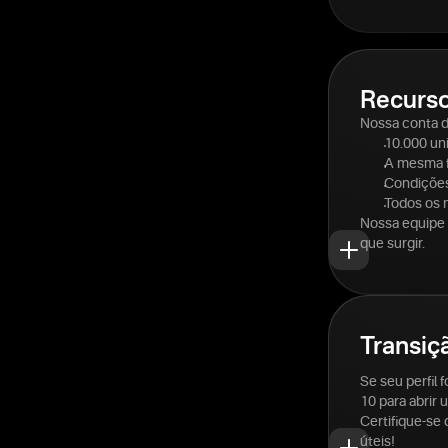
Recurso
Nossa conta 
10.000 un
A mesma f
Condições
Todos os 
Nossa equipe 
que surgir.
Transiç
Se seu perfil 
10 para abrir
Certifique-se
úteis!