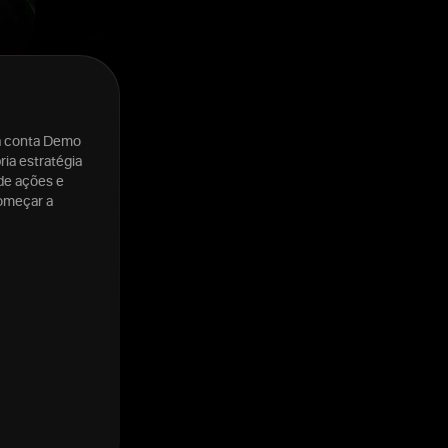
sa conta Demo
ria estratégia
de ações e
começar a