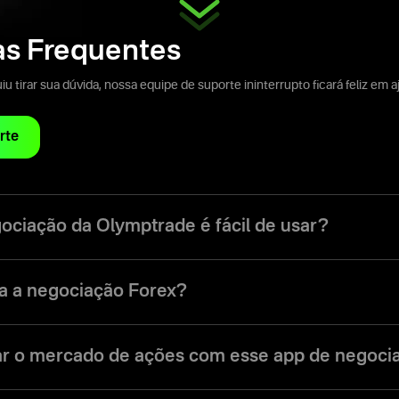
as Frequentes
 tirar sua dúvida, nossa equipe de suporte ininterrupto ficará feliz em a
rte
ociação da Olymptrade é fácil de usar?
 foi desenvolvido para facilitar a navegação na interface e o uso de tod
s os níveis.
a a negociação Forex?
e oferece um modo de negociação Forex. Os vários modos de negociaçã
s para usuários com estilos e preferências de negociação variados.
r o mercado de ações com esse app de negoci
ções, moedas, índices e vários outros tipos de ativos no app da Olympt