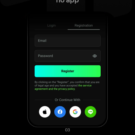
no app
03