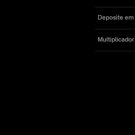
Deposite em
Adicione mais dinhei
Multiplicador
Utilize nosso capita