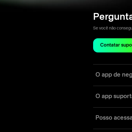
Pergunt
Se você não conseguiu
Contatar supo
O app de neg
O app da Olymptrade
para traders de todo
O app suport
O app da Olymptrad
ativos são perfeito
Posso acessa
Você pode acessar a