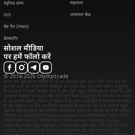
सहायता
एंड्रॉयड APK
अध्ययन केंद्र
iOS
वेब ऐप (PWA)
डेस्कटॉप
सोशल मीडिया
पर हमें फॉलो करें
© 2014-2026 Olymptrade
केवल एक पूर्ण वयस्क व्यक्ति को ही इस वेबसाइट द्वारा प्रदान किए जाने वाले लेन-
देनों को करने की अनुमति है। वेबसाइट पर प्रस्तुत किए जाने वाले वित्तीय इंस्ट्रुमेंट्स
के लेन-देनों में काफी जोखिम होता है और ट्रेडिंग बहुत जोखिमपूर्ण हो सकती है। यदि
आप इस वेबसाइट पर प्रस्तुत किए जाने वाले वित्तीय इंस्ट्रुमेंट्स के साथ लेन-देन करते
हैं, तो आपको काफी नुकसान हो सकता है या आप अपने खाते से सबकुछ गंवा सकते
हैं। इस वेबसाइट पर दिए गए वित्तीय उपकरणों के साथ लेन-देन शुरू करने से पहले
आपको सेवा समझौता और जोखिम प्रकटीकरण सूचना की समीक्षा कर लेनी चाहिए।
वेबसाइट पर उपलब्ध सेवाएं Aollikus Limited, एक लाइसेंस प्राप्त वित्तीय डीलर,
कंपनी संख्या: 40131, पंजीकृत पता: 1276, Govant Building, Kumul
Highway, Port Vila, Republic of Vanuatu द्वारा प्रदान की जाती हैं। Euro
House, Richmond Hill Road, Kingstown, St. Vincent and the