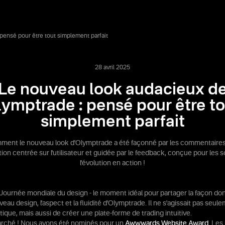
pensé pour être tout simplement parfait
28 avril 2025
Le nouveau look audacieux d
ymptrade : pensé pour être t
simplement parfait
ent le nouveau look d'Olymptrade a été façonné par les commentaires 
on centrée sur l'utilisateur et guidée par le feedback, conçue pour les 
l'évolution en action !
la Journée mondiale du design - le moment idéal pour partager la façon d
eau design, l'aspect et la fluidité d'Olymptrade. Il ne s'agissait pas seul
ique, mais aussi de créer une plate-forme de trading intuitive.
marché ! Nous avons été nominés pour un
Awwwards Website Award
. Les