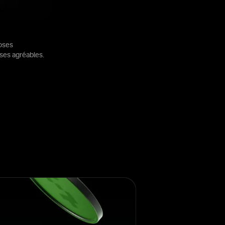
hoses
ises agréables.