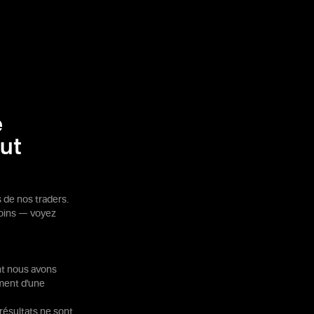
e
out
de nos traders.
soins — voyez
ont nous avons
ement d'une
 résultats ne sont