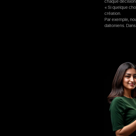
chaque décision s
« Si quelque chos
création.
Par exemple, nou
daltoniens. Dans 