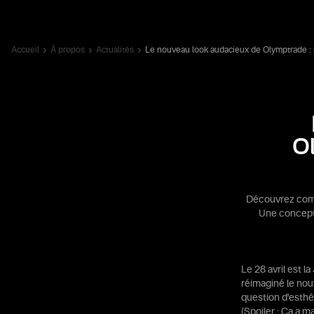
Accueil
À propos
Actualités
Le nouveau look audacieux de Olymptrade : 
Ol
Découvrez comm
Une concepti
Le 28 avril est 
réimaginé le nouv
question d'esthét
(Spoiler : Ça a 