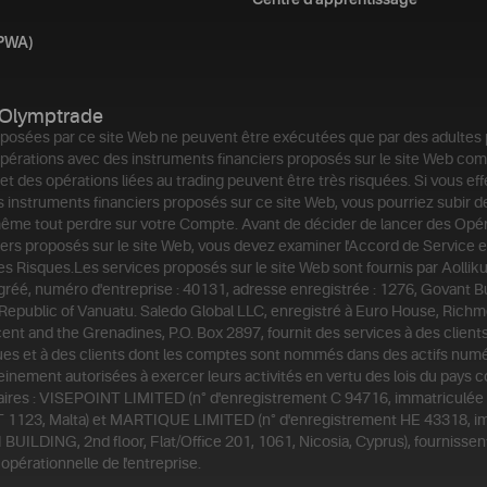
Centre d’apprentissage
(PWA)
Olymptrade
posées par ce site Web ne peuvent être exécutées que par des adultes
érations avec des instruments financiers proposés sur le site Web co
et des opérations liées au trading peuvent être très risquées. Si vous ef
 instruments financiers proposés sur ce site Web, vous pourriez subir d
même tout perdre sur votre Compte. Avant de décider de lancer des Opér
ers proposés sur le site Web, vous devez examiner l'Accord de Service e
des Risques.
Les services proposés sur le site Web sont fournis par Aollik
agréé, numéro d'entreprise : 40131, adresse enregistrée : 1276, Govant B
 Republic of Vanuatu. Saledo Global LLC, enregistré à Euro House, Richm
ent and the Grenadines, P.O. Box 2897, fournit des services à des clien
ues et à des clients dont les comptes sont nommés dans des actifs numé
einement autorisées à exercer leurs activités en vertu des lois du pays 
aires : VISEPOINT LIMITED (n° d'enregistrement C 94716, immatriculée 
VLT 1123, Malta) et MARTIQUE LIMITED (n° d'enregistrement HE 43318, i
 BUILDING, 2nd floor, Flat/Office 201, 1061, Nicosia, Cyprus), fournissen
opérationnelle de l'entreprise.