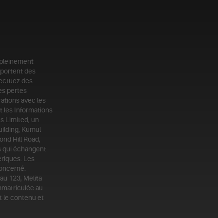
 pleinement
mportent des
fectuez des
es pertes
ations avec les
t les Informations
us Limited, un
uilding, Kumul
ond Hill Road,
ts qui échangent
riques. Les
concerné.
au 123, Melita
mmatriculée au
t le contenu et