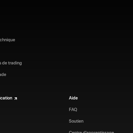
echnique
s de trading
ade
ication
Aide
FAQ
Soutien