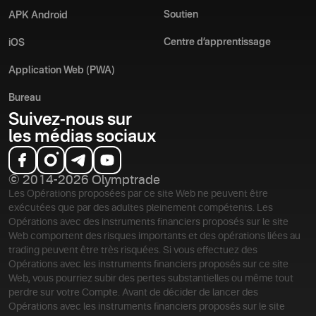
Soutien
APK Android
Centre d’apprentissage
iOS
Application Web (PWA)
Bureau
Suivez-nous sur
les médias sociaux
© 2014-2026 Olymptrade
Les Opérations proposées par ce site Web ne peuvent être
exécutées que par des adultes pleinement compétents. Les
Opérations avec des instruments financiers proposés sur le site
Web comportent des risques importants et des opérations liées au
trading peuvent être très risquées. Si vous effectuez des
Opérations avec les instruments financiers proposés sur ce site
Web, vous pourriez subir des pertes substantielles ou même tout
perdre sur votre Compte. Avant de décider de lancer des
Opérations avec les instruments financiers proposés sur le site