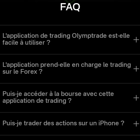
FAQ
L'application de trading Olymptrade est-elle
facile à utiliser ?
L'application Olymptrade a été conçue pour permettre aux traders de
tous niveaux de naviguer facilement dans l'interface et d'utiliser tous
L'application prend-elle en charge le trading
les outils.
sur le Forex ?
L'application Olymptrade propose un mode de trading sur le Forex. Les
différents modes de trading, stratégies et actifs sont parfaits pour les
Puis-je accéder à la bourse avec cette
utilisateurs de différents styles de trading et préférences.
application de trading ?
Vous pouvez accéder aux actions, aux devises, aux indices et à de
nombreux autres types d'actifs sur l'application Olymptrade.
Puis-je trader des actions sur un iPhone ?
Bien sûr. L'application de trading Olymptrade iOS vous permet de