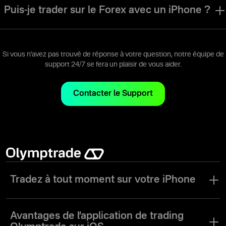
trader des actions en utilisant les mêmes instruments et outils de
Puis-je trader sur le Forex avec un iPhone ?
trading que ceux disponibles sur nos autres plateformes.
Bien sûr. L'application de trading Olymptrade iOS vous permet de
trader sur le Forex en utilisant les mêmes instruments et outils de
trading que ceux disponibles sur nos autres plateformes.
Si vous n'avez pas trouvé de réponse à votre question, notre équipe de
support 24/7 se fera un plaisir de vous aider.
Contacter le Support
Tradez à tout moment sur votre iPhone
Dans le monde d’aujourd’hui où tout va vite, il est essentiel d’avoir
un accès permanent à vos investissements. Avec l’application de
Avantages de
l’application de trading
trading Olymptrade pour iOS, vous n’avez plus besoin de rester