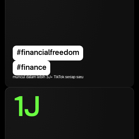
#financialfreedom
#finance
muncul dalam lebih 3J+ TikTok setiap satu
1J