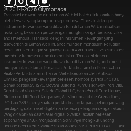
© 2014-2026 Olymptrade
Transaksi ditawarkan oleh Laman Web ini boleh dilaksanakan hanya
oleh dewasa yang kompeten sepenuhnya. Transaksi dengan
instrumen kewangan yang ditawarkan di Laman Web melibatkan
risiko yang besar dan perdagangan mungkin sangat berisiko. Jika
anda membuat Transaksi dengan instrumen kewangan yang
ditawarkan di Laman Web ini, anda mungkin mengalami kerugian
besar atau kehilangan segalanya dalam Akaun anda. Sebelum anda
membuat keputusan untuk memulakan Transaksi dengan
instrumen kewangan yang ditawarkan di Laman Web, anda mesti
menyemak maklumat Perjanjian Perkhidmatan dan Pendedahan
Risiko.
Perkhidmatan di Laman Web disediakan oleh Aollikus
Limited, pengedar kewangan berlesen, nombor syarikat: 40131,
alamat berdaftar: 1276, Govant Building, Kumul Highway, Port Vila,
Republic of Vanuatu. Saledo Global LLC, berdaftar di Euro House,
Richmond Hill Road, Kingstown, St. Vincent and the Grenadines,
P.O. Box 2897 menyediakan perkhidmatan kepada pelanggan yang
berdagang dalam aset digital dan kepada pelanggan dengan akaun
yang dicalonkan dalam aset digital. Syarikat adalah berlesen
sepenuhnya untuk menjalankan aktivitinya mengikut undang-
undang negara itu. Syarikat rakan kongsi: VISEPOINT LIMITED (No.