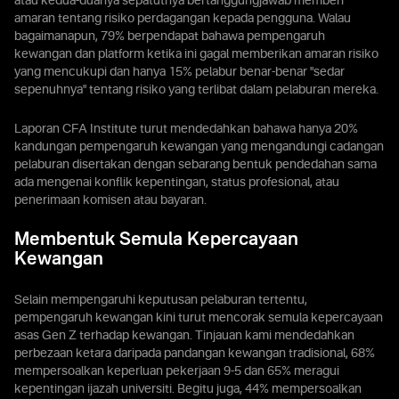
atau kedua-duanya sepatutnya bertanggungjawab memberi
amaran tentang risiko perdagangan kepada pengguna. Walau
bagaimanapun, 79% berpendapat bahawa pempengaruh
kewangan dan platform ketika ini gagal memberikan amaran risiko
yang mencukupi dan hanya 15% pelabur benar-benar "sedar
sepenuhnya" tentang risiko yang terlibat dalam pelaburan mereka.
Laporan CFA Institute turut mendedahkan bahawa hanya 20%
kandungan pempengaruh kewangan yang mengandungi cadangan
pelaburan disertakan dengan sebarang bentuk pendedahan sama
ada mengenai konflik kepentingan, status profesional, atau
penerimaan komisen atau bayaran.
Membentuk Semula Kepercayaan
Kewangan
Selain mempengaruhi keputusan pelaburan tertentu,
pempengaruh kewangan kini turut mencorak semula kepercayaan
asas Gen Z terhadap kewangan. Tinjauan kami mendedahkan
perbezaan ketara daripada pandangan kewangan tradisional, 68%
mempersoalkan keperluan pekerjaan 9-5 dan 65% meragui
kepentingan ijazah universiti. Begitu juga, 44% mempersoalkan