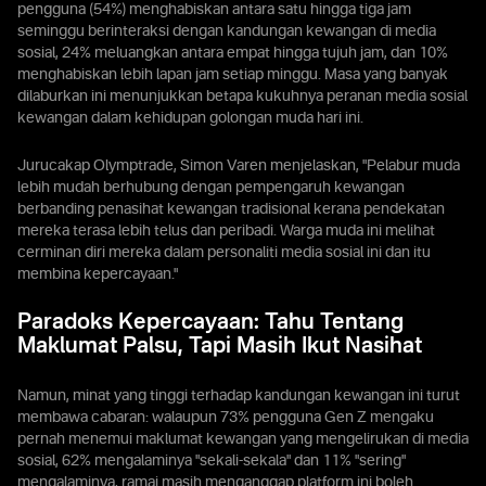
pengguna (54%) menghabiskan antara satu hingga tiga jam
seminggu berinteraksi dengan kandungan kewangan di media
sosial, 24% meluangkan antara empat hingga tujuh jam, dan 10%
menghabiskan lebih lapan jam setiap minggu. Masa yang banyak
dilaburkan ini menunjukkan betapa kukuhnya peranan media sosial
kewangan dalam kehidupan golongan muda hari ini.
Jurucakap Olymptrade, Simon Varen menjelaskan, "Pelabur muda
lebih mudah berhubung dengan pempengaruh kewangan
berbanding penasihat kewangan tradisional kerana pendekatan
mereka terasa lebih telus dan peribadi. Warga muda ini melihat
cerminan diri mereka dalam personaliti media sosial ini dan itu
membina kepercayaan."
Paradoks Kepercayaan: Tahu Tentang
Maklumat Palsu, Tapi Masih Ikut Nasihat
Namun, minat yang tinggi terhadap kandungan kewangan ini turut
membawa cabaran: walaupun 73% pengguna Gen Z mengaku
pernah menemui maklumat kewangan yang mengelirukan di media
sosial, 62% mengalaminya "sekali-sekala" dan 11% "sering"
mengalaminya, ramai masih menganggap platform ini boleh