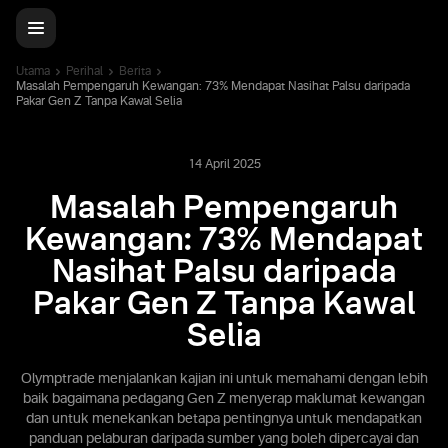
Utama
Perihal
Berita
Masalah Pempengaruh Kewangan: 73% Mendapat Nasihat Palsu daripada
Pakar Gen Z Tanpa Kawal Selia
14 April 2025
Masalah Pempengaruh
Kewangan: 73% Mendapat
Nasihat Palsu daripada
Pakar Gen Z Tanpa Kawal
Selia
Olymptrade menjalankan kajian ini untuk memahami dengan lebih
baik bagaimana pedagang Gen Z menyerap maklumat kewangan
dan untuk menekankan betapa pentingnya untuk mendapatkan
panduan pelaburan daripada sumber yang boleh dipercayai dan