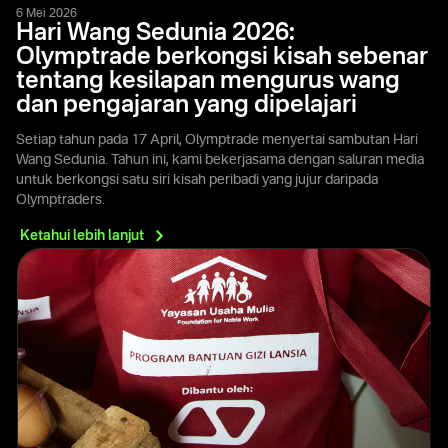
6 Mei 2026
Hari Wang Sedunia 2026:
Olymptrade berkongsi kisah sebenar
tentang kesilapan mengurus wang
dan pengajaran yang dipelajari
Setiap tahun pada 17 April, Olymptrade menyertai sambutan Hari
Wang Sedunia. Tahun ini, kami bekerjasama dengan saluran media
untuk berkongsi satu siri kisah peribadi yang jujur daripada
Olymptraders.
Ketahui lebih
lanjut