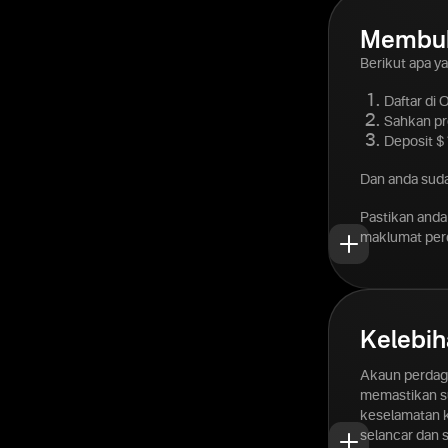
Membuk
Berikut apa y
Daftar di
Sahkan pro
Deposit $
Dan anda suda
Pastikan anda
maklumat perd
Kelebih
Akaun perdaga
memastikan s
keselamatan 
selancar dan 