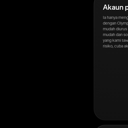
Akaun p
Ia hanya men
dengan Olymp
mudah diurus 
mudah dan sok
yang kami taw
risiko, cuba 