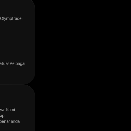
 Olymptrade:
etua! Pelbagai
ya. Kami
hap
benar anda