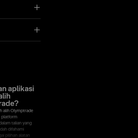
uat dagangan dan
k menghasilkan
tlamat kewangan
mua alatan yang
an aplikasi
lih
rade?
h alih Olymptrade
 platform
alam talian yang
udah difahami
i pilihan alatan