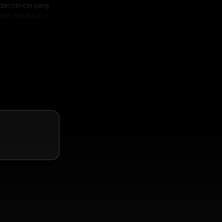
n ciri-ciri yang
ikan. Muat turun
gan Forex dan
ng dengan yang
t yang telus
itaran perdagangan
elia.