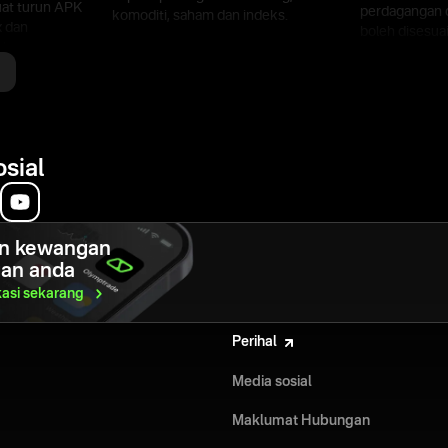
at turun APK
perdagangan da
komoditi, saham dan indeks.
 dan
boleh disesua
la
APK perdagan
ntungan
mula berdaga
rdagangan
terbaik, syara
dalam persek
yang dikawal s
osial
n kewangan
gan anda
kasi
sekarang
Perihal
Media sosial
Maklumat Hubungan