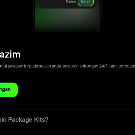
Lazim
emui jawapan kepada soalan anda, pasukan sokongan 24/7 kami berbesar
ngan
oid Package Kits?
Package Kit, atau Olymptrade APK, adalah sejenis perisian serasi Andr