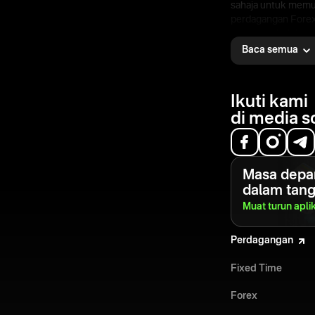
sahaja untuk memu
perdagangan Forex
pedagang boleh mu
menghasilkan keu
Baca semua
dalam platform pe
berciri penuh.
Ikuti kami
di media s
Masa depa
dalam tan
Muat turun apli
Perdagangan
Fixed Time
Forex