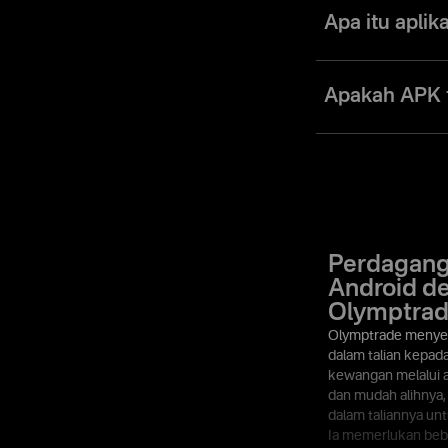
membolehkan anda m
Apa itu apli
Aplikasi dagangan 
menggunakan alatan
Apakah APK 
keuntungan.
Walaupun jawapanny
anda dan kaedah y
diperlukan dan per
Perdagan
Android d
Olymptra
Olymptrade menye
dalam talian kepad
kewangan melalui a
dan mudah alihnya,
dalam taliannya un
Ia memerlukan beb