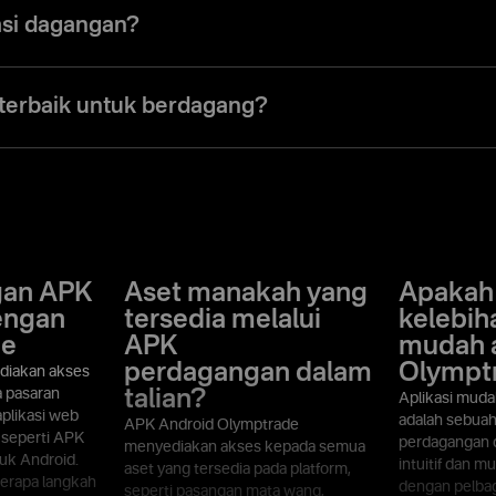
emuat turun dan memasang aplikasi pada peranti anda.
kasi dagangan?
dalam talian adalah sejenis perisian yang membolehkan pengguna memb
 dagangan dalam persekitaran pasaran sebenar dengan matlamat untu
terbaik untuk berdagang?
a benar-benar bergantung kepada yang mana paling sesuai dengan ma
ang anda gunakan untuk mencapainya, APK Olymptrade menyediakan se
sekitaran perdagangan yang selamat untuk semua jenis pedagang.
gan APK
Aset manakah yang
Apakah
engan
tersedia melalui
kelebih
de
APK
mudah a
perdagangan dalam
Olympt
diakan akses
a pasaran
talian?
Aplikasi muda
plikasi web
adalah sebuah
APK Android Olymptrade
 seperti APK
perdagangan d
menyediakan akses kepada semua
tuk Android.
intuitif dan m
aset yang tersedia pada platform,
erapa langkah
dengan pelbaga
seperti pasangan mata wang,