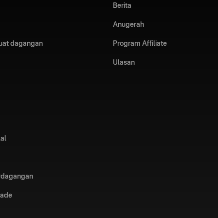
Berita
Anugerah
uat dagangan
Program Affiliate
Ulasan
kal
erdagangan
rade