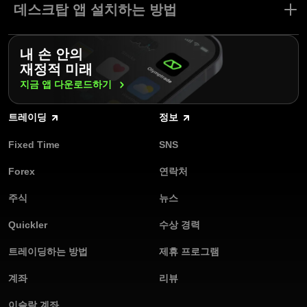
능과 안정성을 경험하세요. 주요 장점:
데스크탑 앱 설치하는 방법
Mac이나 PC에서 직관적인 인터페이스로 원활한 트레이딩를 경험
하고 시장을 탐색하며 쉽게 트레이딩하세요. 끊임없이 확장되는 다
사용자 친화적인 인터페이스: 직관적인 디자인으로 원활한 트레이
양한 기능들이 초보자에게는 트레이딩 절차를 간소화해주며, 숙련
간편하게 PC 및 Mac용 Olymptrade 트레이딩 앱을 설치하세요. 심
딩 경험.
된 트레이더에게는 정교한 도구를 제공해줍니다.
내 손 안의
플한 단계를 따라하세요:
재정적 미래
호환성: Windows 및 Mac 지원.
오늘 Olymptrade 데스크톱 앱을 다운로드하고 사용자 친화적이며
Olymptrade 메인 페이지에서 최신 버전 데스크톱 트레이딩 앱을
지금 앱
다운로드하기
모던한 트레이딩 플랫폼에서 당사의 잠재력을 폭발시켜보세요.
다운로드하세요.
효율성: RAM 최소 사용으로 빠른 성능.
트레이딩
정보
고객님의 PC 또는 Mac에 앱을 설치하세요.
종합 도구: 시장 추세 분석, 지표, 오실레이터, 트레이딩 시그널 및
다양한 기타 도구에 접근 가능.
Fixed Time
SNS
앱에 가입하거나 본인 계정에 로그인하세요.
정기 업데이트: 지속적인 개선 및 새로운 기능 출시.
Forex
연락처
모의 계좌로 트레이딩 연습을 시작하세요. 활동 계좌로 트레이딩
할 준비가 끝나면, 지원되는 17개 통화 중 하나로 입금하세요.
모의 계좌: 위험 없는 거래 연습.
주식
뉴스
Olymptrade는 사용자 친화적인 어플리케이션과 매력적인 트레이딩
오늘 Olymptrade 데스크톱 앱을 다운로드하고 향상된 트레이딩을
Quickler
수상 경력
조건을 제공하는 독보적인 온라인 Forex 브로커입니다. 오늘 당사
경험하세요.
데스크톱 트레이딩 앱을 다운로드하고 직접 확인해보세요!
트레이딩하는 방법
제휴 프로그램
계좌
리뷰
이슬람 계좌