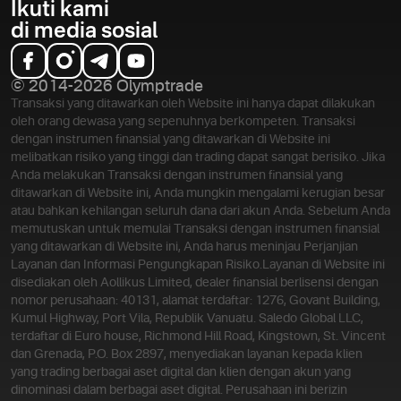
Ikuti kami
di media sosial
© 2014-2026 Olymptrade
Transaksi yang ditawarkan oleh Website ini hanya dapat dilakukan
oleh orang dewasa yang sepenuhnya berkompeten. Transaksi
dengan instrumen finansial yang ditawarkan di Website ini
melibatkan risiko yang tinggi dan trading dapat sangat berisiko. Jika
Anda melakukan Transaksi dengan instrumen finansial yang
ditawarkan di Website ini, Anda mungkin mengalami kerugian besar
atau bahkan kehilangan seluruh dana dari akun Anda. Sebelum Anda
memutuskan untuk memulai Transaksi dengan instrumen finansial
yang ditawarkan di Website ini, Anda harus meninjau Perjanjian
Layanan dan Informasi Pengungkapan Risiko.
Layanan di Website ini
disediakan oleh Aollikus Limited, dealer finansial berlisensi dengan
nomor perusahaan: 40131, alamat terdaftar: 1276, Govant Building,
Kumul Highway, Port Vila, Republik Vanuatu. Saledo Global LLC,
terdaftar di Euro house, Richmond Hill Road, Kingstown, St. Vincent
dan Grenada, P.O. Box 2897, menyediakan layanan kepada klien
yang trading berbagai aset digital dan klien dengan akun yang
dinominasi dalam berbagai aset digital. Perusahaan ini berizin