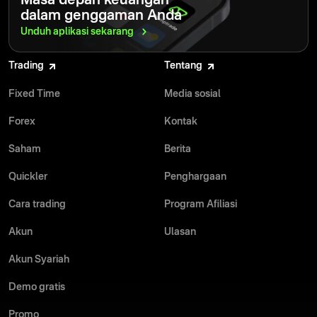
Masa depan keuangan
dalam genggaman Anda
Unduh aplikasi
sekarang
Trading
Tentang
Fixed Time
Media sosial
Forex
Kontak
Saham
Berita
Quickler
Penghargaan
Cara trading
Program Afiliasi
Akun
Ulasan
Akun Syariah
Demo gratis
Promo