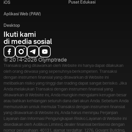
Pusat Edukasi
iOS
Aplikasi Web (PAW)
Desktop
Ikuti kami
di media sosial
© 2014-2026 Olymptrade
Transaksi yang ditawarkan oleh Website ini hanya dapat dilakukan
oleh orang dewasa yang sepenuhnya berkompeten. Transaksi
dengan instrumen finansial yang ditawarkan di Website ini
melibatkan risiko yang tinggi dan trading dapat sangat berisiko. Jika
Anda melakukan Transaksi dengan instrumen finansial yang
ditawarkan di Website ini, Anda mungkin mengalami kerugian besar
atau bahkan kehilangan seluruh dana dari akun Anda. Sebelum Anda
memutuskan untuk memulai Transaksi dengan instrumen finansial
yang ditawarkan di Website ini, Anda harus meninjau Perjanjian
Layanan dan Informasi Pengungkapan Risiko.
Layanan di Website ini
disediakan oleh Aollikus Limited, dealer finansial berlisensi dengan
nomor perusahaan: 40131, alamat terdaftar: 1276, Govant Building,