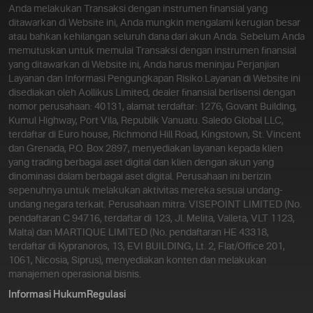
Anda melakukan Transaksi dengan instrumen finansial yang
ditawarkan di Website ini, Anda mungkin mengalami kerugian besar
atau bahkan kehilangan seluruh dana dari akun Anda. Sebelum Anda
memutuskan untuk memulai Transaksi dengan instrumen finansial
yang ditawarkan di Website ini, Anda harus meninjau Perjanjian
Layanan dan Informasi Pengungkapan Risiko.
Layanan di Website ini
disediakan oleh Aollikus Limited, dealer finansial berlisensi dengan
nomor perusahaan: 40131, alamat terdaftar: 1276, Govant Building,
Kumul Highway, Port Vila, Republik Vanuatu. Saledo Global LLC,
terdaftar di Euro house, Richmond Hill Road, Kingstown, St. Vincent
dan Grenada, P.O. Box 2897, menyediakan layanan kepada klien
yang trading berbagai aset digital dan klien dengan akun yang
dinominasi dalam berbagai aset digital. Perusahaan ini berizin
sepenuhnya untuk melakukan aktivitas mereka sesuai undang-
undang negara terkait. Perusahaan mitra: VISEPOINT LIMITED (No.
pendaftaran C 94716, terdaftar di 123, Jl. Melita, Valleta, VLT 1123,
Malta) dan MARTIQUE LIMITED (No. pendaftaran HE 43318,
terdaftar di Kypranoros, 13, EVI BUILDING, Lt. 2, Flat/Office 201,
1061, Nicosia, Siprus), menyediakan konten dan melakukan
manajemen operasional bisnis.
Informasi Hukum
Regulasi