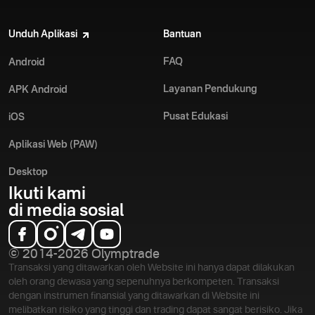
Unduh Aplikasi
Bantuan
FAQ
Android
Layanan Pendukung
APK Android
Pusat Edukasi
iOS
Aplikasi Web (PAW)
Desktop
Ikuti kami
di media sosial
© 2014-2026 Olymptrade
Transaksi yang ditawarkan oleh Website ini hanya dapat dilakukan
oleh orang dewasa yang sepenuhnya berkompeten. Transaksi
dengan instrumen finansial yang ditawarkan di Website ini
melibatkan risiko yang tinggi dan trading dapat sangat berisiko. Jika