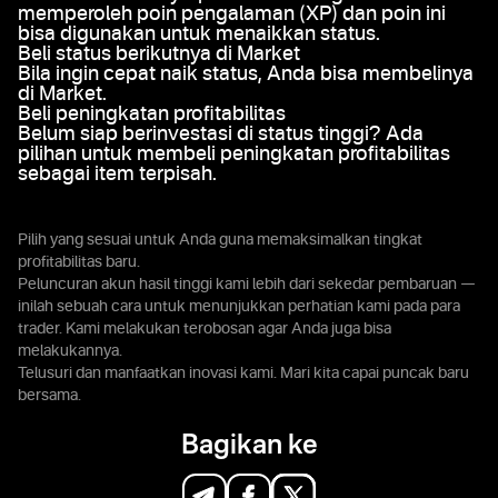
memperoleh poin pengalaman (XP) dan poin ini
bisa digunakan untuk menaikkan status.
Beli status berikutnya di Market
Bila ingin cepat naik status, Anda bisa membelinya
di Market.
Beli peningkatan profitabilitas
Belum siap berinvestasi di status tinggi? Ada
pilihan untuk membeli peningkatan profitabilitas
sebagai item terpisah.
Pilih yang sesuai untuk Anda guna memaksimalkan tingkat
profitabilitas baru.
Peluncuran akun hasil tinggi kami lebih dari sekedar pembaruan —
inilah sebuah cara untuk menunjukkan perhatian kami pada para
trader. Kami melakukan terobosan agar Anda juga bisa
melakukannya.
Telusuri dan manfaatkan inovasi kami. Mari kita capai puncak baru
bersama.
Bagikan ke