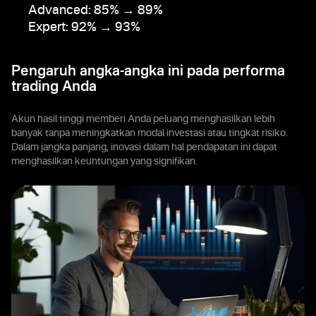
Advanced:
85%
→ 89%
Expert:
92%
→ 93%
Pengaruh angka-angka ini pada performa
trading Anda
Akun hasil tinggi memberi Anda peluang menghasilkan lebih
banyak tanpa meningkatkan modal investasi atau tingkat risiko.
Dalam jangka panjang, inovasi dalam hal pendapatan ini dapat
menghasilkan keuntungan yang signifikan.