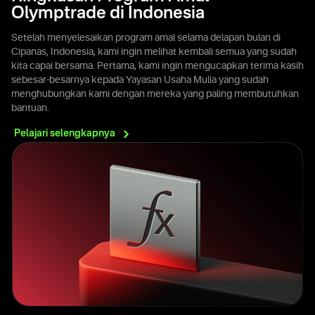
Olymptrade di Indonesia
Setelah menyelesaikan program amal selama delapan bulan di
Cipanas, Indonesia, kami ingin melihat kembali semua yang sudah
kita capai bersama. Pertama, kami ingin mengucapkan terima kasih
sebesar-besarnya kepada Yayasan Usaha Mulia yang sudah
menghubungkan kami dengan mereka yang paling membutuhkan
bantuan.
Pelajari
selengkapnya