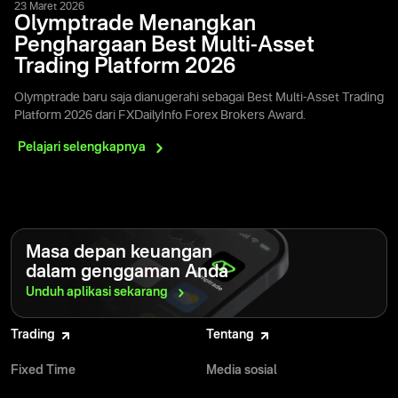
23 Maret 2026
Olymptrade Menangkan
Penghargaan Best Multi-Asset
Trading Platform 2026
Olymptrade baru saja dianugerahi sebagai Best Multi-Asset Trading
Platform 2026 dari FXDailyInfo Forex Brokers Award.
Pelajari
selengkapnya
Masa depan keuangan
dalam genggaman Anda
Unduh aplikasi
sekarang
Trading
Tentang
Fixed Time
Media sosial