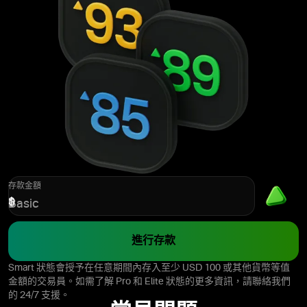
存款金額
$
Basic
進行存款
Smart 狀態會授予在任意期間內存入至少 USD 100 或其他貨幣等值
金額的交易員。如需了解 Pro 和 Elite 狀態的更多資訊，請聯絡我們
的 24/7 支援。