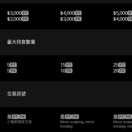
$3,000
$4,000
$5,000
$2,000
$3,000
$4,000
最大持倉數量
5
15
25
5
10
20
交易訊號
是
是
是
小幅剝頭皮交易
Minor scalping, minor
Minor scalp
Intraday
intraday, m