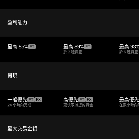
盈利能力
最高
85%
最高
89%
最高
93
於 2 種資產
於 6 種資產
提現
一般優先
高優先
最高優先
24 小時內完成
更快取得您的資金
在數小時內
最大交易金額