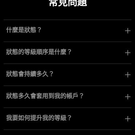
常見問題
什麼是狀態？
狀態是一種特殊等級，交易員可以透過存入特定金額的資金來獲
得。它們可提供更廣泛的交易工具、功能和服務存取權。
狀態的等級順序是什麼？
Olymptrade 平台提供四種狀態：Basic、Smart、Pro 和 Elite。隨著
交易員的狀態提升，其交易機會也會擴大，可取得更高的盈利能
狀態會持續多久？
力、專屬工具與優質服務。
交易員會永久獲得其狀態 — 不會到期。您可以享受其所有福利，直
到達到升級至下一個狀態所需的存款級別。
狀態多久會套用到我的帳戶？
交易員存入一定金額後，狀態會立即升級。
我要如何提升我的等級？
您可以透過向帳戶進行一次性存款來獲得更高的狀態：