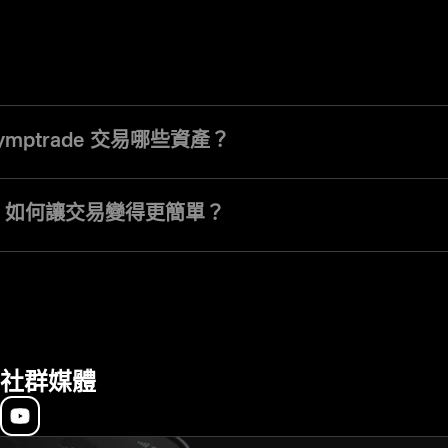
ymptrade 交易哪些資產？
ade 上，您可以選擇超過 190 種全球資產，包括貨幣、股票、貴金屬、指數
您可透過單一帳戶交易多種工具，並提供即時報價、互動圖表及內建市場
ade 如何讓交易變得更簡單？
de 將所有資產、工具與市場數據整合於同一平台。你可以即時監控價格變動，
情況下管理交易。直覺化介面與即時反應的圖表，讓你輕鬆分析市場，並
社群媒體