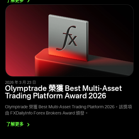
了解更多
2026 年 3 月 23 日
Olymptrade 榮獲 Best Multi-Asset
Trading Platform Award 2026
Olymptrade 榮獲 Best Multi-Asset Trading Platform 2026，該獎項
由 FXDailyInfo Forex Brokers Award 頒發。
了解更多