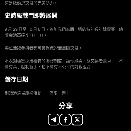
這是啟動您交易的完美助力。
史詩級戰鬥即將展開
9 月 29 日至 10 月 5 日，參加我們為期一週的特別週年錦標賽，總
獎金池高達 $111,111。
每位活躍參與者都可獲得保證無風險交易。
本次錦標賽採用獨特的聯賽制度，讓你能與同級交易者競爭——不
會有高手壓制新手，也不會有不公平的對戰組合。
儲存日期
別錯過這場慶祝活動——僅限一週！
分享