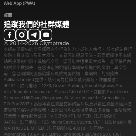
Web App (PWA)
桌面
追蹤我們的社群媒體
© 2014-2026 Olymptrade
本網站所提供的交易僅限完全行為能力之成年人執行。 於本網站進行
金融工具交易涉及重大風險，交易可能極具風險。若您選擇使用本網
站所提供的金融工具進行交易，您可能會遭受重大損失，甚至帳戶內
的資金全數損失。在您決定開始進行本網站所提供的金融工具交易
前，您必須詳閱服務協議及風險揭露資訊。
本網站上的服務由
Aollikus Limited 提供，該公司為持牌金融交易商，註冊編號：
40131，註冊地址：1276, Govant Building, Kumul Highway, Port
Vila, Republic of Vanuatu。Saledo Global LLC，註冊於 Euro House,
Richmond Hill Road, Kingstown, St. Vincent and the Grenadines,
P.O. Box 2897，為從事數位資產交易的客戶以及以數位資產為帳戶指
定貨幣的客戶提供服務。上述公司均已獲得當地法律授權，合法經營
其業務。合作夥伴公司：VISEPOINT LIMITED（註冊編號 C
94716，註冊地址：123, Melita Street, Valletta, VLT 1123, Malta）及
MARTIQUE LIMITED（註冊編號 HE 43318，註冊地址：
Kypranoros, 13, EVI BUILDING, 2nd floor, Flat/Office 201, 1061,