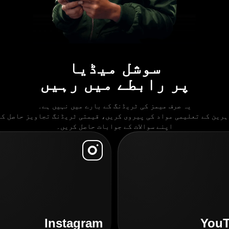
سوشل میڈیا
پر رابطے میں رہیں
یہ صرف میمز کی ٹریڈنگ کے بارے میں نہیں ہے۔
ہرین کے تعلیمی مواد کی پیروی کریں، قیمتی ٹریڈنگ تجاویز حاصل کر
اپنے سوالات کے جوابات حاصل کریں۔
Instagram
You