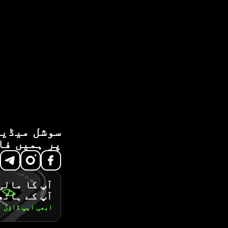
سوشل میڈیا
پر ہمیں فا
آپ کا مالی
آپ کے ہاتھ
ابھی ایپ ڈاؤن 