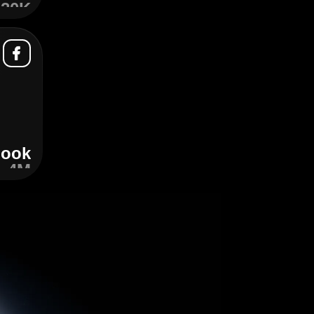
20K+
دریافت
book
1.4M+
دریافت