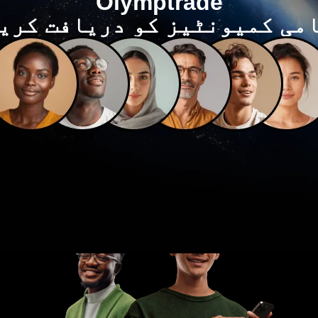
Olymptrade
می کمیونٹیز کو دریافت کری
آپ کی آواز
ماری بہتری تشکیل دیتی ہے۔