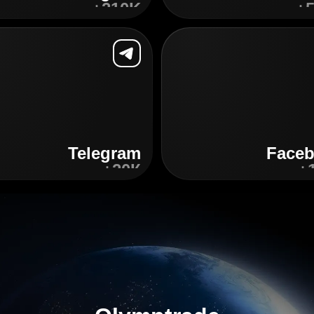
210K+
5
کریں
دریافت
کریں
Telegram
Face
20К+
کریں
دریافت
کریں