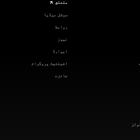
متعلق
سوشل میڈیا
روابط
نیوز
ایوارڈ
افیلئیٹ پروگرام
جائزے
ولز