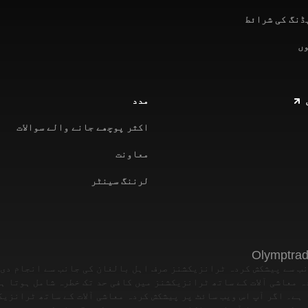
ڈنگ کی شرائط
مدد
اکثر پوچھے جانے والے سوالات
معاونت
لرننگ سینٹر
نب سے پیشکش کردہ ٹرانزیکشنز صرف اہل بالغان کی جانب سے انجام دی 
ہ معاشی آلات کے ساتھ ٹرانزیکشنز میں کافی حد تک خطرہ شامل ہوتا ہ
 ہے۔ اگر آپ اس ویب سائٹ پر پیشکش کردہ معاشی آلات کے ساتھ ٹرانزیک