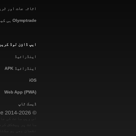
اثاثہ جات اور ٹری
Olymptrade ہی کیوں
ایپ ڈاؤن لوڈ کریں
اینڈرائیڈ
اینڈرائیڈ APK
iOS
Web App (PWA)
ڈیسک ٹاپ
© 2014-2026 Olymptrade
اس ویب سائٹ کی جا
سائٹ پر پیشکش کرد
نقصان بھی ہو سکتا