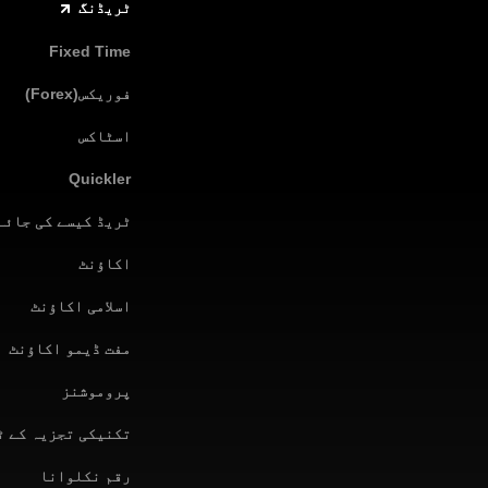
ٹریڈنگ
Fixed Time
فوریکس(Forex)
اسٹاکس
Quickler
ٹریڈ کیسے کی جائے
اکاؤنٹ
اسلامی اکاؤنٹ
مفت ڈیمو اکاؤنٹ
پروموشنز
تکنیکی تجزیہ کے ٹ
رقم نکلوانا