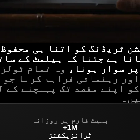
ن ٹریڈنگ کو اتنا ہی محفوظ 
نا ہے جتنا کہ ہیلمٹ کے سات
پر سوار ہونا،
وہ تمام ٹولز،
اور رہنمائی فراہم کرنا جو 
و اپنے مقصد تک پہنچنے کے ل
یں۔
پلیٹ فارم پر روزانہ
1M+
ٹرانزیکشنز