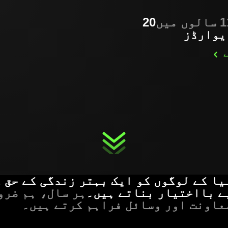
20
یوارڈز
ے
یا کے لوگوں کو ایک بہتر زندگی کے حق 
یے بااختیار بناتے ہیں۔
ہر سال، ہم ضرو
عاونت اور وسائل فراہم کرتے ہیں۔