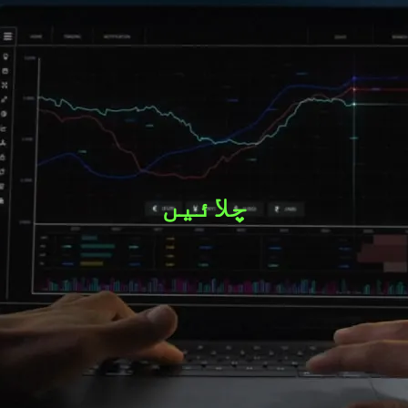
کرپٹو اثاچہ جات
لانچ کی گئی iOS ایپ اور خطرے سے محفوظ
ٹریڈز
اینڈرائیڈ ایپ جاری کر دی گئی
چلائیں
موجودہ بروکر