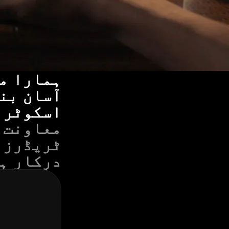
ہمارا مش
آسان بنا
اسکوٹر 
معاونت 
ٹریڈرز ک
درکار ہ