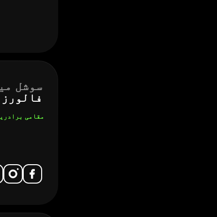
سوشل می
فالورز
مقامی برادری