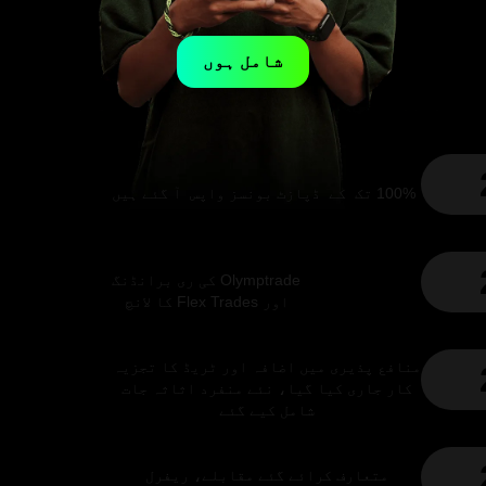
شامل ہوں
100% تک کے ڈپازٹ بونسز واپس آ گئے ہیں
Olymptrade کی ری برانڈنگ
اور Flex Trades کا لانچ
منافع پذیری میں اضافہ اور ٹریڈ کا تجزیہ
کار جاری کیا گیا، نئے منفرد اثاثہ جات
شامل کیے گئے
متعارف کرائے گئے
مقابلے،
ریفرل