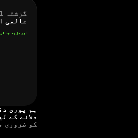
گزشتہ 11 سالوں میں
عالمی ا
اورمزید
جانی
ہم پوری دن
دلانے کے ل
کو ضروری م