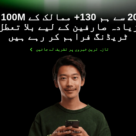
014
یادہ صارفین کے لیے بلا تعطل
ٹریڈنگ فراہم کر رہے ہیں
تازہ ترین خبروں پر تشریف لے
جائیں
رجسٹرڈ صارفین