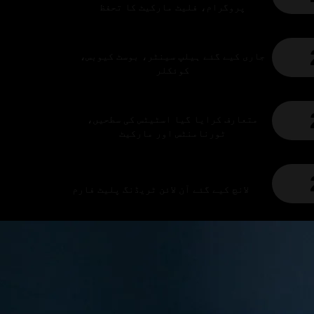
پروگرام،
فلیٹ مارکیٹ کا تحفظ
جاری کیے گئے
ہیلپ سینٹر،
بوسٹ کیوبس،
کوئکلر
متعارف کرایا گیا
اسٹیٹس کی سطحیں،
ٹورنامنٹس اور مارکیٹ
لانچ کیے گئے آن لائن ٹریڈنگ پلیٹ فارم
روزانہ کے ٹاسکس شروع ہو گئے
متعارف کرائے گئے Forex میکینکس اور