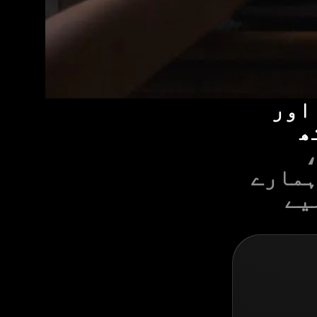
اور
ھ
ہمارے
یے