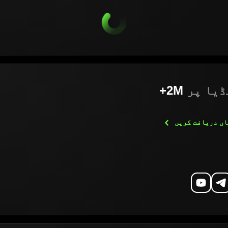
ڈیا پر
2M+
اں دریافت
کریں