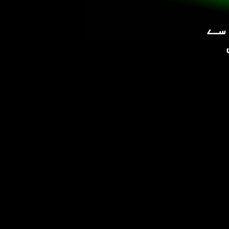
2 سے ہم 130+ ممالک کے 100M سے