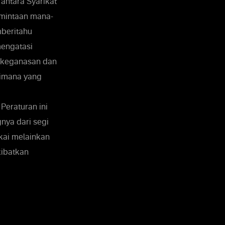
antara Syarikat
rmintaan mana-
beritahu
mengatasi
 keganasan dan
aimana yang
Peraturan ini
nya dari segi
kai melainkan
kibatkan