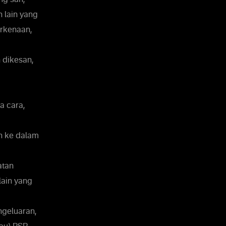
lain yang
rkenaan,
 dikesan,
 cara,
n ke dalam
atan
ain yang
geluaran,