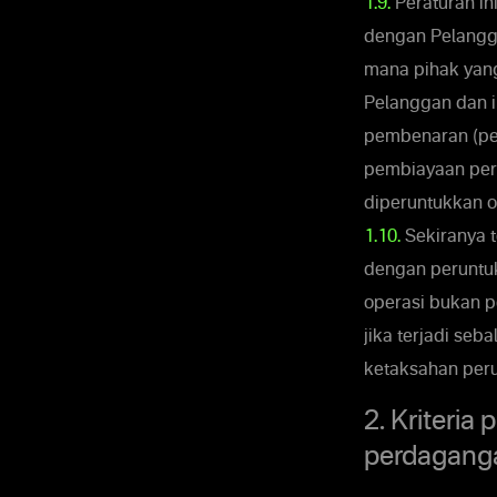
1.9.
Peraturan in
dengan Pelangg
mana pihak yang
Pelanggan dan i
pembenaran (pe
pembiayaan per
diperuntukkan o
1.10.
Sekiranya t
dengan peruntuk
operasi bukan p
jika terjadi seb
ketaksahan per
2. Kriteria
perdagang