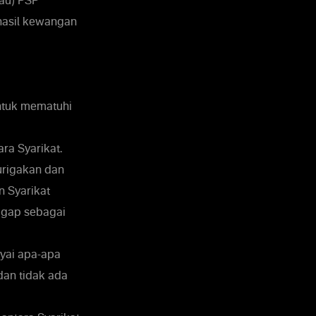
tau) PSP
asil kewangan
ntuk mematuhi
ra Syarikat.
rigakan dan
 Syarikat
ggap sebagai
yai apa-apa
dan tidak ada