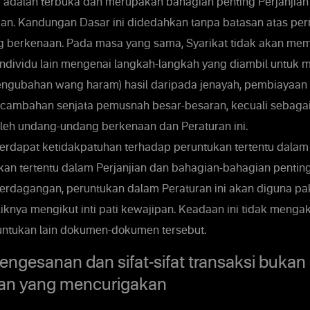
i adalah terbuka dan merupakan bahagian penting Perjanjian 
an. Kandungan Dasar ini didedahkan tanpa batasan atas pe
 berkenaan. Pada masa yang sama, Syarikat tidak akan mem
ndividu lain mengenai langkah-langkah yang diambil untuk 
ngubahan wang haram) hasil daripada jenayah, pembiayaan
cambahan senjata pemusnah besar-besaran, kecuali sebag
leh undang-undang berkenaan dan Peraturan ini.
erdapat ketidakpatuhan terhadap peruntukan tertentu dalam 
an tertentu dalam Perjanjian dan bahagian-bahagian penting
erdagangan, peruntukan dalam Peraturan ini akan diguna pa
aliknya mengikut inti pati kewajipan. Keadaan ini tidak menga
untukan lain dokumen-dokumen tersebut.
 pengesanan dan sifat-sifat transaksi bukan
an yang mencurigakan