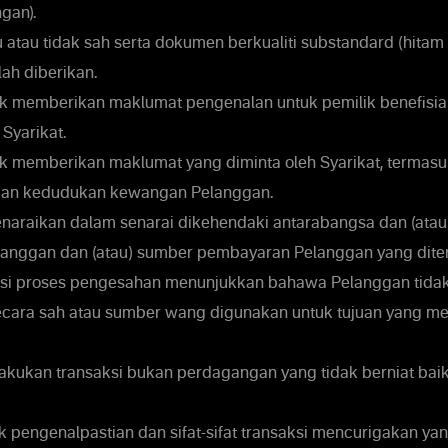
gan).
tau tidak sah serta dokumen berkualiti substandard (hitam d
lah diberikan.
k memberikan maklumat pengenalan untuk pemilik benefisia
Syarikat.
k memberikan maklumat yang diminta oleh Syarikat, termas
an kedudukan kewangan Pelanggan.
naraikan dalam senarai dikehendaki antarabangsa dan (atau)
langgan dan (atau) sumber pembayaran Pelanggan yang dite
usi proses pengesahan menunjukkan bahawa Pelanggan tidak
cara sah atau sumber wang digunakan untuk tujuan yang me
kukan transaksi bukan perdagangan yang tidak berniat baik
uk pengenalpastian dan sifat-sifat transaksi mencurigakan ya