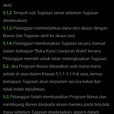
aktif;
5.1.2.
Tempoh sah Tugasan tamat sebelum Tugasan
diselesaikan;
5.1.3.
Pelanggan memindahkan dana dari akaun dengan
Bonus dan Tugasan aktif ke akaun lain;
5.1.4.
Pelanggan membatalkan Tugasan secara manual
dalam bahagian "Buka Kunci Ganjaran Anda" kerana
Pelanggan memilih untuk tidak melengkapkan Tugasan.
5.2.
Jika Program Bonus dibatalkan atas mana-mana
sebab di atas dalam Klausa 5.1.1–5.1.4 di atas, semua
kemajuan Tugasan akan terpadam secara kekal dan
tidak boleh dipulihkan.
5.3.
Pelanggan boleh membatalkan Program Bonus dan
membuang Bonus daripada akaun mereka pada bila-bila
masa sebelum Tugasan diselesaikan, seperti dalam