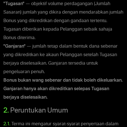
"Tugasan"
— objektif volume perdagangan (Jumlah
Sasaran) jumlah yang dikira dengan mendarabkan jumlah
Bonus yang dikreditkan dengan gandaan tertentu.
Tugasan diberikan kepada Pelanggan sebaik sahaja
Bonus diterima.
"Ganjaran"
— jumlah tetap dalam bentuk dana sebenar
yang dikreditkan ke akaun Pelanggan setelah Tugasan
berjaya diselesaikan. Ganjaran tersedia untuk
pengeluaran penuh.
Bonus bukan wang sebenar dan tidak boleh dikeluarkan.
Ganjaran hanya akan dikreditkan selepas Tugasan
berjaya diselesaikan.
2.
Peruntukan Umum
2.1.
Terma ini mengatur syarat-syarat penyertaan dalam