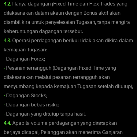
4.2.
Hanya dagangan jFixed Time dan Flex Trades yang
dilaksanakan dalam akaun dengan Bonus aktif akan
diambil kira untuk penyelesaian Tugasan, tanpa mengira
keberuntungan dagangan tersebut.
4.3.
Operasi perdagangan berikut tidak akan dikira dalam
kemajuan Tugasan:
•
Dagangan Forex;
•
Pesanan tertangguh (Dagangan Fixed Time yang
dilaksanakan melalui pesanan tertangguh akan
menyumbang kepada kemajuan Tugasan setelah ditutup);
•
Dagangan Stocks;
•
Dagangan bebas risiko;
•
Dagangan yang ditutup tanpa hasil.
4.4.
Apabila volume perdagangan yang ditetapkan
berjaya dicapai, Pelanggan akan menerima Ganjaran