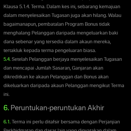
Klausa 5.1.4. Terma. Dalam kes ini, sebarang kemajuan
dalam menyelesaikan Tugasan juga akan hilang. Walau
bagaimanapun, pembatalan Program Bonus tidak
menghalang Pelanggan daripada mengeluarkan baki
dana sebenar yang tersedia dalam akaun mereka,
tertakluk kepada terma pengeluaran biasa.
5.4.
Setelah Pelanggan berjaya menyelesaikan Tugasan
dan mencapai Jumlah Sasaran, Ganjaran akan
dikreditkan ke akaun Pelanggan dan Bonus akan
dikeluarkan daripada akaun Pelanggan mengikut Terma
ini.
6.
Peruntukan-peruntukan Akhir
6.1.
Terma ini perlu ditafsir bersama dengan Perjanjian
Perkhidmatan dan dasar lain yang dinyatakan dalam