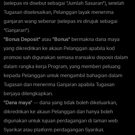
(selepas ini disebut sebagai “Jumlah Sasaran”), setelah
Tugasan diselesaikan, Pelanggan layak menerima
ganjaran wang sebenar (selepas ini dirujuk sebagai
“Ganjaran”).
"Bonus Deposit"
atau
"Bonus"
bermakna dana maya
yang dikreditkan ke akaun Pelanggan apabila kod
promosi sah digunakan semasa transaksi deposit dalam
dalam rangka kerja Program, yang memberi peluang
kepada Pelanggan untuk mengambil bahagian dalam
Tugasan dan menerima Ganjaran apabila Tugasan
berjaya dilengkapkan.
"Dana maya"
— dana yang tidak boleh dikeluarkan,
dikreditkan ke akaun Pelanggan dan hanya boleh
digunakan untuk tujuan perdagangan di laman web
Syarikat atau platform perdagangan Syarikat.