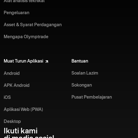
Alat analisis teknikal
Pengeluaran
Asset & Syarat Perdagangan
Mengapa Olymptrade
Muat Turun Aplikasi
Bantuan
Soalan Lazim
Android
Sokongan
APK Android
Pusat Pembelajaran
iOS
Aplikasi Web (PWA)
Desktop
Ikuti kami