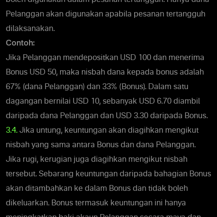
Pelanggan akan digunakan apabila pesanan tertangguh
dilaksanakan.
Contoh:
Jika Pelanggan mendepositkan USD 100 dan menerima
Bonus USD 50, maka nisbah dana kepada bonus adalah
67% (dana Pelanggan) dan 33% (Bonus). Dalam satu
dagangan bernilai USD 10, sebanyak USD 6.70 diambil
daripada dana Pelanggan dan USD 3.30 daripada Bonus.
3.4.
Jika untung, keuntungan akan diagihkan mengikut
nisbah yang sama antara Bonus dan dana Pelanggan.
Jika rugi, kerugian juga diagihkan mengikut nisbah
tersebut. Sebarang keuntungan daripada bahagian Bonus
akan ditambahkan ke dalam Bonus dan tidak boleh
dikeluarkan. Bonus termasuk keuntungan ini hanya