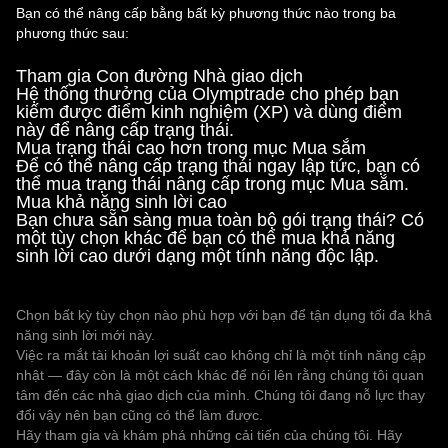
Bạn có thể nâng cấp bằng bất kỳ phương thức nào trong ba
phương thức sau:
Tham gia Con đường Nhà giao dịch
Hệ thống thưởng của Olymptrade cho phép bạn
kiếm được điểm kinh nghiệm (XP) và dùng điểm
này để nâng cấp trạng thái.
Mua trạng thái cao hơn trong mục Mua sắm
Để có thể nâng cấp trạng thái ngay lập tức, bạn có
thể mua trạng thái nâng cấp trong mục Mua sắm.
Mua khả năng sinh lời cao
Bạn chưa sẵn sàng mua toàn bộ gói trạng thái? Có
một tùy chọn khác để bạn có thể mua khả năng
sinh lời cao dưới dạng một tính năng độc lập.
Chọn bất kỳ tùy chọn nào phù hợp với bạn để tận dụng tối đa khả
năng sinh lời mới này.
Việc ra mắt tài khoản lợi suất cao không chỉ là một tính năng cập
nhật — đây còn là một cách khác để nói lên rằng chúng tôi quan
tâm đến các nhà giao dịch của mình. Chúng tôi đang nỗ lực thay
đổi vậy nên bạn cũng có thể làm được.
Hãy tham gia và khám phá những cải tiến của chúng tôi. Hãy