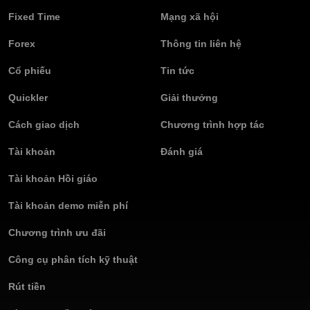
Fixed Time
Mạng xã hội
Forex
Thông tin liên hệ
Cổ phiếu
Tin tức
Quickler
Giải thưởng
Cách giao dịch
Chương trình hợp tác
Tài khoản
Đánh giá
Tài khoản Hồi giáo
Tài khoản demo miễn phí
Chương trình ưu đãi
Công cụ phân tích kỹ thuật
Rút tiền