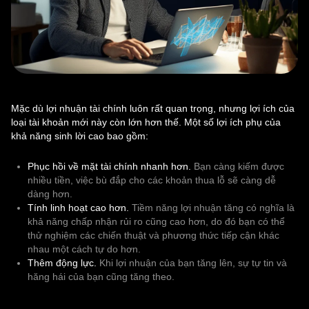
Mặc dù lợi nhuận tài chính luôn rất quan trọng, nhưng lợi ích của
loại tài khoản mới này còn lớn hơn thế. Một số lợi ích phụ của
khả năng sinh lời cao bao gồm:
Phục hồi về mặt tài chính nhanh hơn.
Bạn càng kiếm được
nhiều tiền, việc bù đắp cho các khoản thua lỗ sẽ càng dễ
dàng hơn.
Tính linh hoạt cao hơn.
Tiềm năng lợi nhuận tăng có nghĩa là
khả năng chấp nhận rủi ro cũng cao hơn, do đó bạn có thể
thử nghiệm các chiến thuật và phương thức tiếp cận khác
nhau một cách tự do hơn.
Thêm động lực.
Khi lợi nhuận của bạn tăng lên, sự tự tin và
hăng hái của bạn cũng tăng theo.