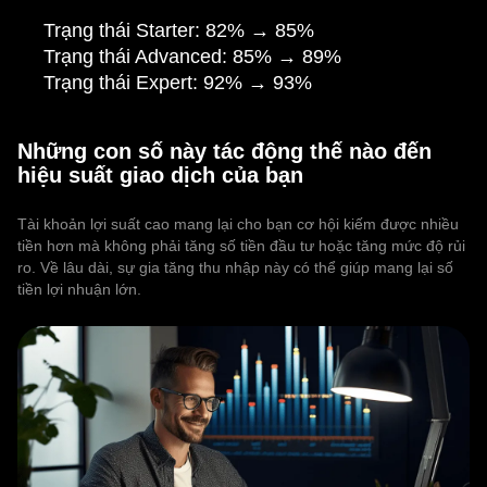
Trạng thái Starter:
82%
→ 85%
Trạng thái Advanced
: 85%
→ 89%
Trạng thái Expert:
92%
→ 93%
Những con số này tác động thế nào đến
hiệu suất giao dịch của bạn
Tài khoản lợi suất cao mang lại cho bạn cơ hội kiếm được nhiều
tiền hơn mà không phải tăng số tiền đầu tư hoặc tăng mức độ rủi
ro. Về lâu dài, sự gia tăng thu nhập này có thể giúp mang lại số
tiền lợi nhuận lớn.