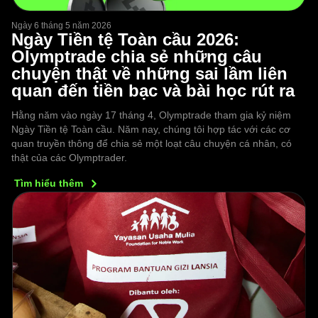
Ngày 6 tháng 5 năm 2026
Ngày Tiền tệ Toàn cầu 2026:
Olymptrade chia sẻ những câu
chuyện thật về những sai lầm liên
quan đến tiền bạc và bài học rút ra
Hằng năm vào ngày 17 tháng 4, Olymptrade tham gia kỷ niệm
Ngày Tiền tệ Toàn cầu. Năm nay, chúng tôi hợp tác với các cơ
quan truyền thông để chia sẻ một loạt câu chuyện cá nhân, có
thật của các Olymptrader.
Tìm hiểu
thêm