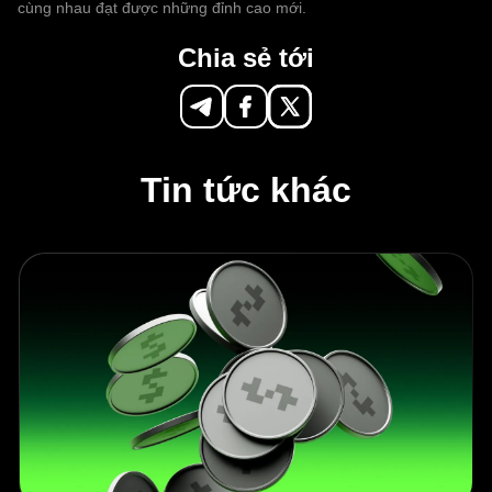
cùng nhau đạt được những đỉnh cao mới.
Chia sẻ tới
Tin tức khác