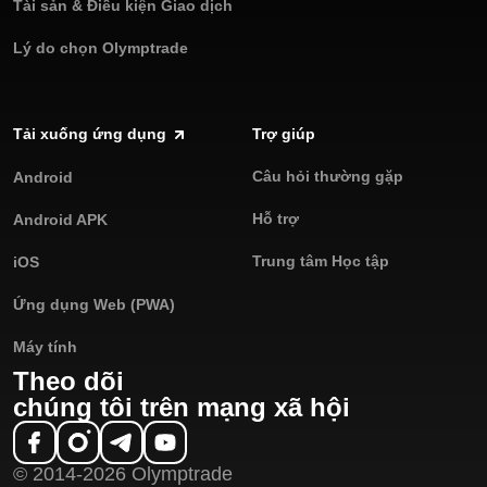
Tài sản & Điều kiện Giao dịch
Lý do chọn Olymptrade
Tải xuống ứng dụng
Trợ giúp
Câu hỏi thường gặp
Android
Hỗ trợ
Android APK
Trung tâm Học tập
iOS
Ứng dụng Web (PWA)
Máy tính
Theo dõi
chúng tôi trên mạng xã hội
© 2014-2026 Olymptrade