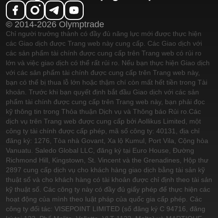
© 2014-2026 Olymptrade
Chỉ người trưởng thành có đầy đủ năng lực mới được thực hiện
các Giao dịch được Trang web này cung cấp. Các Giao dịch với
các sản phẩm tài chính được cung cấp trên Trang web có rủi ro
lớn và việc giao dịch có thể rất rủi ro. Nếu bạn thực hiện Giao dịch
với các sản phẩm tài chính được cung cấp trên Trang web này,
bạn có thể bị thua lỗ lớn hoặc thậm chí còn mất hết tiền trong Tài
khoản. Trước khi bạn quyết định bắt đầu Giao dịch với các sản
phẩm tài chính được cung cấp trên Trang web này, bạn phải đọc
kỹ thông tin trong Thỏa thuận Dịch vụ và Thông báo Rủi ro.
Các
dịch vụ trên Trang web được cung cấp bởi Aollikus Limited, một
công ty tài chính được cấp phép, mã số công ty: 40131, địa chỉ
đăng ký: 1276, Tòa nhà Govant, Xa lộ Kumul, Port Vila, Cộng hòa
Vanuatu. Saledo Global LLC, đăng ký tại Euro House, Đường
Richmond Hill, Kingstown, St. Vincent và the Grenadines, Hộp thư
2897 cung cấp dịch vụ cho khách hàng giao dịch bằng tài sản kỹ
thuật số và cho khách hàng có tài khoản được chỉ định theo tài sản
kỹ thuật số. Các công ty này có đầy đủ giấy phép để thực hiện các
hoạt động của mình theo luật pháp của quốc gia cấp phép. Các
công ty đối tác: VISEPOINT LIMITED (số đăng ký C 94716, đăng