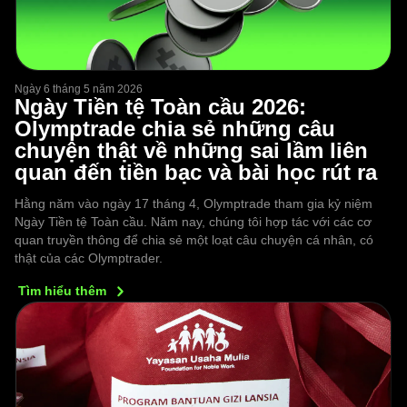
Ngày 6 tháng 5 năm 2026
Ngày Tiền tệ Toàn cầu 2026:
Olymptrade chia sẻ những câu
chuyện thật về những sai lầm liên
quan đến tiền bạc và bài học rút ra
Hằng năm vào ngày 17 tháng 4, Olymptrade tham gia kỷ niệm
Ngày Tiền tệ Toàn cầu. Năm nay, chúng tôi hợp tác với các cơ
quan truyền thông để chia sẻ một loạt câu chuyện cá nhân, có
thật của các Olymptrader.
Tìm hiểu
thêm