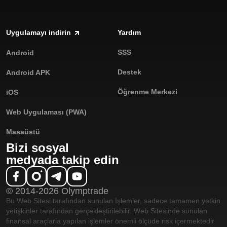
Uygulamayı indirin
Yardım
SSS
Android
Destek
Android APK
Öğrenme Merkezi
iOS
Web Uygulaması (PWA)
Masaüstü
Bizi sosyal
medyada takip edin
© 2014-2026 Olymptrade
Bu Web Sitesi tarafından sunulan İşlemler, sadece tamamen yetkin
yetişkinler tarafından gerçekleştirilebilir. Web Sitesinde sunulan
finansal araçlarla yapılan işlemler önemli ölçüde risk içermektedir