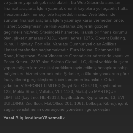
ve yatırım yapmak çok riskli olabilir. Bu Web Sitesinde sunulan
finansal araçlarla İşlem yapmak önemli kayıplara yol açabilir, hatta
Hesabınızdaki her şeyi bile kaybedebilirsiniz. Web Sitesinde
sunulan finansal araçlarla İşlem yapmaya karar vermeden önce,
Hizmet Sözleşmesini ve Risk Açıklama Bilgilerini gözden
geçirmelisiniz.
Web Sitesindeki hizmetler, lisanslı bir finans kurumu
olan, şirket numarası 40131, kayıtlı adresi 1276, Govant Building,
Kumul Highway, Port Vila, Vanuatu Cumhuriyeti olan Aollikus
Limited tarafından sağlanmaktadır. Euro House, Richmond Hill
Road, Kingstown, Saint Vincent ve Grenadinler adresinde kayıtlı ve
Posta Kutusu: 2897 olan Saledo Global LLC, dijital varlıklarla işlem
yapan müşterilere ve dijital varlıklara tayin edilmiş hesaplara sahip
müşterilere hizmet vermektedir. Şirketler, o ülkenin yasalarına göre
faaliyetlerini gerçekleştirmek için tamamen lisanslıdır. Ortak
şirketler: VISEPOINT LIMITED (kayıt No. C 94716, kayıtlı adres:
123, Melita Street, Valletta, VLT 1123, Malta) ve MARTIQUE
LIMITED (kayıt no. HE 43318, kayıtlı adres: Kypranoros, 13, EVI
BUILDING, 2nd floor, Flat/Office 201, 1061, Lefkoşa, Kıbrıs), içerik
sağlar ve işletmenin operasyonel yönetimini gerçekleştirir.
Yasal Bilgilendirme
Yönetmelik