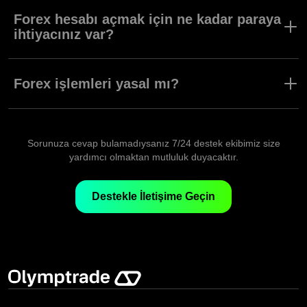
Forex işlemleri, size para kazanma potansiyeli sağlayan birçok
işlem türünden biridir. Bilinçli işlem yapan eğitimli yatırımcıların
Forex hesabı açmak için ne kadar paraya
işlemlerinden getiri elde etme şansı yüksektir.
ihtiyacınız var?
Forex hesabı açmak için minimum para yatırma tutarı 10 $'dır ve
1 $ gibi düşük bir tutarla bile işlem açmaya başlayabilirsiniz.
Forex işlemleri yasal mı?
Evet. Forex, yapabileceğiniz birçok yasal işlem türünden biridir.
Sadece Olymptrade gibi güvenli, yasal, düzenlenmiş bir
platformda işlem yaptığınızdan emin olmalısınız.
Sorunuza cevap bulamadıysanız 7/24 destek ekibimiz size
yardımcı olmaktan mutluluk duyacaktır.
Destekle İletişime Geçin