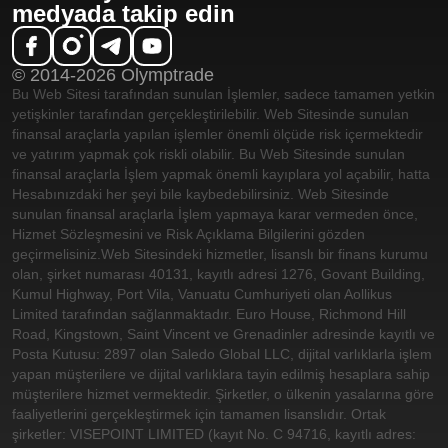
medyada takip edin
© 2014-2026 Olymptrade
Bu Web Sitesi tarafından sunulan İşlemler, sadece tamamen yetkin
yetişkinler tarafından gerçekleştirilebilir. Web Sitesinde sunulan
finansal araçlarla yapılan işlemler önemli ölçüde risk içermektedir
ve yatırım yapmak çok riskli olabilir. Bu Web Sitesinde sunulan
finansal araçlarla İşlem yapmak önemli kayıplara yol açabilir, hatta
Hesabınızdaki her şeyi bile kaybedebilirsiniz. Web Sitesinde
sunulan finansal araçlarla İşlem yapmaya karar vermeden önce,
Hizmet Sözleşmesini ve Risk Açıklama Bilgilerini gözden
geçirmelisiniz.
Web Sitesindeki hizmetler, lisanslı bir finans kurumu
olan, şirket numarası 40131, kayıtlı adresi 1276, Govant Building,
Kumul Highway, Port Vila, Vanuatu Cumhuriyeti olan Aollikus
Limited tarafından sağlanmaktadır. Euro House, Richmond Hill
Road, Kingstown, Saint Vincent ve Grenadinler adresinde kayıtlı ve
Posta Kutusu: 2897 olan Saledo Global LLC, dijital varlıklarla işlem
yapan müşterilere ve dijital varlıklara tayin edilmiş hesaplara sahip
müşterilere hizmet vermektedir. Şirketler, o ülkenin yasalarına göre
faaliyetlerini gerçekleştirmek için tamamen lisanslıdır. Ortak
şirketler: VISEPOINT LIMITED (kayıt No. C 94716, kayıtlı adres: