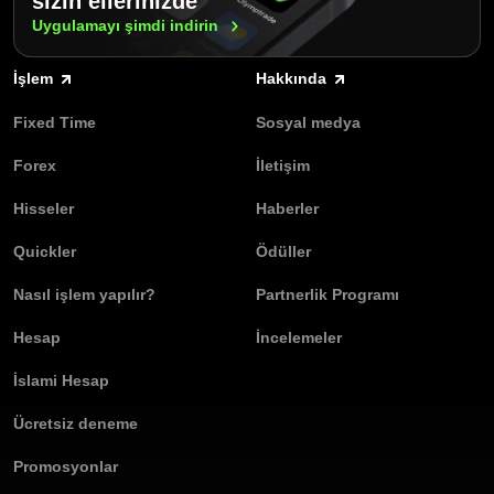
sizin ellerinizde
Uygulamayı şimdi
indirin
İşlem
Hakkında
Fixed Time
Sosyal medya
Forex
İletişim
Hisseler
Haberler
Quickler
Ödüller
Nasıl işlem yapılır?
Partnerlik Programı
Hesap
İncelemeler
İslami Hesap
Ücretsiz deneme
Promosyonlar