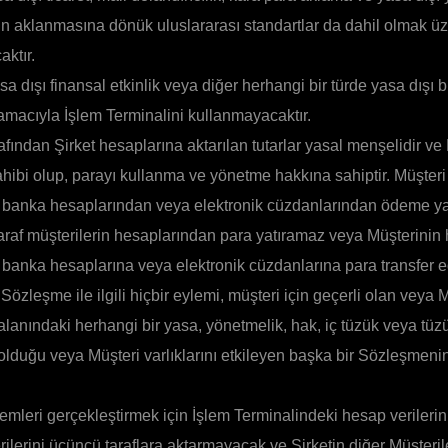
ın aklanmasına dönük uluslararası standartlar da dahil olmak ü
aktır.
sa dışı finansal etkinlik veya diğer herhangi bir türde yasa dışı 
amacıyla İşlem Terminalini kullanmayacaktır.
afından Şirket hesaplarına aktarılan tutarlar yasal menşelidir ve
ahibi olup, parayı kullanma ve yönetme hakkına sahiptir. Müşter
n banka hesaplarından veya elektronik cüzdanlarından ödeme ya
araf müşterilerin hesaplarından para yatıramaz veya Müşterini
n banka hesaplarına veya elektronik cüzdanlarına para transfer
Sözleşme ile ilgili hiçbir eylemi, müşteri için geçerli olan veya 
alanındaki herhangi bir yasa, yönetmelik, hak, iç tüzük veya tü
 olduğu veya Müşteri varlıklarını etkileyen başka bir Sözleşmeni
lemleri gerçekleştirmek için İşlem Terminalindeki hesap verilerini
ilerini üçüncü taraflara aktarmayacak ve Şirketin diğer Müşteri