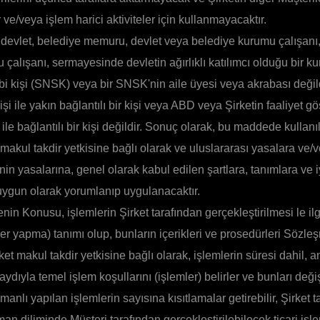
r ve/veya işlem harici aktiviteler için kullanmayacaktır.
 devlet, belediye memuru, devlet veya belediye kurumu çalışanı
 çalışanı, sermayesinde devletin ağırlıklı katılımcı olduğu bir ku
bi kişi (SNSK) veya bir SNSK'nin aile üyesi veya akrabası değild
kişi ile yakın bağlantılı bir kişi veya ABD veya Şirketin faaliyet 
 ile bağlantılı bir kişi değildir. Sonuç olarak, bu maddede kullanı
 makul takdir yetkisine bağlı olarak ve uluslararası yasalara ve
nin yasalarına, genel olarak kabul edilen şartlara, tanımlara ve i
ygun olarak yorumlanıp uygulanacaktır.
n Konusu, işlemlerin Şirket tarafından gerçekleştirilmesi le ilg
ler yapma) tanımı olup, bunların içerikleri ve prosedürleri Sözl
rket makul takdir yetkisine bağlı olarak, işlemlerin süresi dahil, 
aydıyla temel işlem koşullarını (işlemler) belirler ve bunları değ
manlı yapılan işlemlerin sayısına kısıtlamalar getirebilir, Şirket 
man diliminde Müşteri tarafından gerçekleştirilebilecek ticari işl