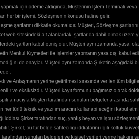
apmak için ödeme aldığında, Müşterinin İşlem Terminali veya k
lan her bir işlemi, Sözleşmenin konusu haline gelir.
eşme şartlarını dikkatle okumalıdır. Müşteri, Sözleşme şartların
ket web sitesindeki alt alanlardaki şartlar da dahil olmak üzere 
lerdeki şartları kabul etmiş olur. Müşteri aynı zamanda yasal ola
tin Menkul Kıymetleri ile işlemler yapmanın yasa dışı kabul edil
mediğini de onaylar. Müşteri aynı zamanda Şirketin aşağıdaki bi
 eder.
dı ve Anlaşmanın yerine getirilmesi sırasında verilen tüm bilgil
enilir ve eksiksizdir. Müşteri kayıt formunu bağımsız olarak dold
espiti amacıyla Müşteri tarafından sunulan belgeler arasında saht
in her türlü teknik ve yazılım aracını kullanabileceğini kabul etmi
ığı iddiası Şirket tarafından suç, yanlış beyan ve işbu sözleşmenin
lir. Şirket, bu tür belge sahteciliği iddialarını ilgili kolluk kuvve
 tarafından sunulan belgeleri ve kişisel verileri verme hakkını sak