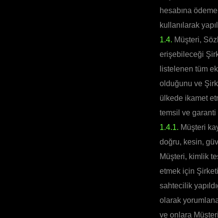
hesabına ödeme y
kullanılarak yapı
1.4.
Müşteri, Sözl
erişebileceği Şir
listelenen tüm ek
olduğunu ve Şirke
ülkede ikamet et
temsil ve garanti
1.4.1.
Müşteri kay
doğru, kesin, güv
Müşteri, kimlik t
etmek için Şirket
sahtecilik yapıld
olarak yorumlanabi
ve onlara Müşteri