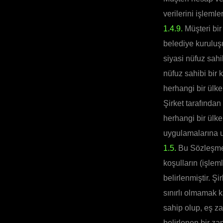
verilerini işlemle
1.4.9.
Müşteri bir
belediye kuruluşu
siyasi nüfuz sahi
nüfuz sahibi bir 
herhangi bir ülke
Şirket tarafından
herhangi bir ülke
uygulamalarına u
1.5.
Bu Sözleşmeni
koşulların (işlem
belirlenmiştir. Şi
sınırlı olmamak k
sahip olup, eş za
belirlenen bir za