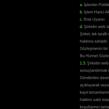
a.
İşlemler Politi
b.
İşlem Harici Ak
c.
Risk Uyarısı
d.
Şirketin web si
Şirket, tek tarafl
hakkına sahiptir
Sözleşmenin bir 
Bu Hizmet Sözleşm
1.3.
Şirketin web
sonuçlandırmak iç
Gönderilen davet 
açıklayarak veya
kayıt tamamlanmı
hakkını saklı tu
koşullarının tama