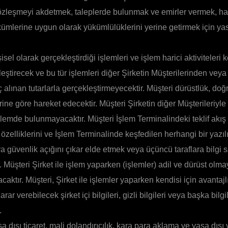
özleşmeyi akdetmek, taleplerde bulunmak ve emirler vermek, ha
mlerine uygun olarak yükümlülüklerini yerine getirmek için ya
isel olarak gerçekleştirdiği işlemleri ve işlem harici aktiviteleri
ştirecek ve bu tür işlemleri diğer Şirketin Müşterilerinden vey
 alınan tutarlarla gerçekleştirmeyecektir. Müşteri dürüstlük, doğ
erine göre hareket edecektir. Müşteri Şirketin diğer Müşterileriyle
ylemde bulunmayacaktır. Müşteri İşlem Terminalindeki teklif akı
 özelliklerini ve İşlem Terminalinde keşfedilen herhangi bir yazıl
ya güvenlik açığını çıkar elde etmek veya üçüncü taraflara bilgi 
 Müşteri Şirket ile işlem yaparken (işlemler) adil ve dürüst ol
caktır. Müşteri, Şirket ile işlemler yaparken kendisi için avantajl
rar verebilecek şirket içi bilgileri, gizli bilgileri veya başka bilgil
.
 dışı ticaret, mali dolandırıcılık, kara para aklama ve yasa dışı 