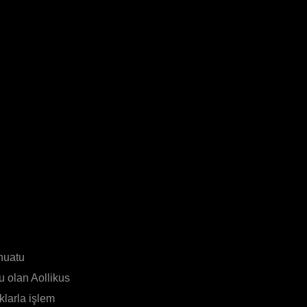
nuatu
u olan Aollikus
ıklarla işlem