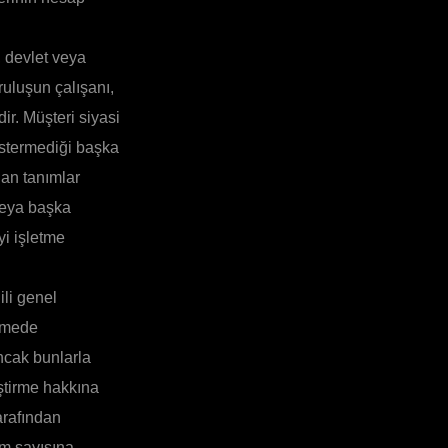
, devlet veya
ruluşun çalışanı,
ir. Müşteri siyasi
göstermediği başka
lan tanımlar
/veya başka
yi işletme
ili genel
eşmede
ancak bunlarla
iştirme hakkına
tarafından
em sayısına