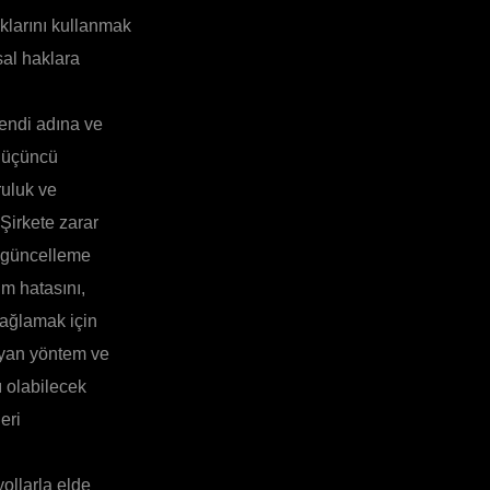
klarını kullanmak
sal haklara
 kendi adına ve
a üçüncü
ruluk ve
 Şirkete zarar
ş güncelleme
ım hatasını,
sağlamak için
mayan yöntem ve
ı olabilecek
eri
yollarla elde