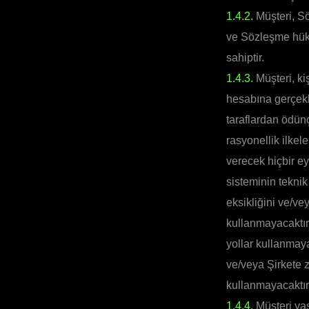
1.4.2.
Müşteri, S
ve Sözleşme hükü
sahiptir.
1.4.3.
Müşteri, kiş
hesabına gerçekle
taraflardan ödünç
rasyonellik ilkel
verecek hiçbir e
sisteminin teknik
eksikliğini ve/ve
kullanmayacaktır.
yollar kullanmaya
ve/veya Şirkete za
kullanmayacaktır
1.4.4.
Müşteri yasa