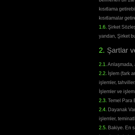
kısıtlama getirebi
kısıtlamalar getire
1.6.
Şirket Sözleş
yandan, Şirket b
2.
Şartlar v
2.1.
Anlaşmada, aş
2.2.
İşlem (fark an
işlemler, tahville
İşlemler ve işlem
2.3.
Temel Para Bi
2.4.
Dayanak Varlık
işlemler, teminatl
2.5.
Bakiye. En s