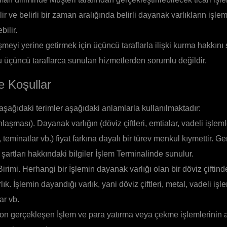
lir ve belirli bir zaman aralığında belirli dayanak varlıkların işle
bilir.
meyi yerine getirmek için üçüncü taraflarla ilişki kurma hakkını s
u üçüncü taraflarca sunulan hizmetlerden sorumlu değildir.
e Koşullar
ağıdaki terimler aşağıdaki anlamlarla kullanılmaktadır:
laşması). Dayanak varlığın (döviz çiftleri, emtialar, vadeli işlemler,
r, teminatlar vb.) fiyat farkına dayalı bir türev menkul kıymettir. Ger
 şartları hakkındaki bilgiler İşlem Terminalinde sunulur.
rimi. Herhangi bir İşlemin dayanak varlığı olan bir döviz çiftindek
. İşlemin dayandığı varlık, yani döviz çiftleri, metal, vadeli işleml
ar vb.
on gerçekleşen İşlem ve para yatırma veya çekme işlemlerinin 