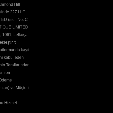
chmond Hill
esinde 227 LLC
TED (sicil No. C
MARTIQUE LIMITED
, 1061, Lefkoşa,
kleştirir)
latformunda kayıt
ını kabul eden
nin Taraflarından
emleri
. Ödeme
mları) ve Müşteri
(bu Hizmet