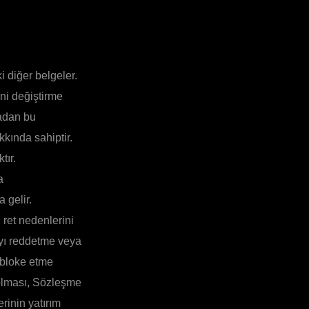
i diğer belgeler.
ini değiştirme
madan bu
kında sahiptir.
tır.
a
 gelir.
 ret nedenlerini
ayı reddetme veya
 bloke etme
dolması, Sözleşme
rinin yatırım