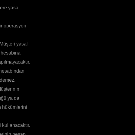
zere yasal
bir operasyon
 Müşteri yasal
i hesabına
pılmayacaktır.
n hesabından
 edemez.
Müşterinin
züğü ya da
n hükümlerini
 kullanacaktır.
lerinin hesap