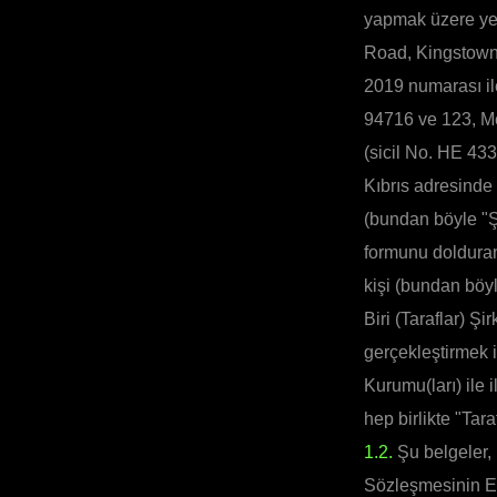
yapmak üzere yet
Road, Kingstown,
2019 numarası il
94716 ve 123, Me
(sicil No. HE 43
Kıbrıs adresinde 
(bundan böyle "Şi
formunu dolduran
kişi (bundan böyl
Biri (Taraflar) 
gerçekleştirmek 
Kurumu(ları) ile 
hep birlikte "Tara
1.2.
Şu belgeler, 
Sözleşmesinin Ek