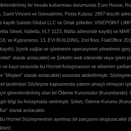
kilendirilmiş bir hesabı kullanması durumunda Euro House, Ri
 Saint Vincent ve Grenadinler, Posta Kutusu: 2897 tescilli adr
e kayıtlı Saledo Global LLC ve Ortak şirketler: VISEPOINT LIMI
lita Street, Valletta, VLT 1123, Malta adresinde kayıtlı) ve 
318, ve Kypranoros, 13, EVI BUILDING, 2nd floor, Flat/Office 201
kayıtlı), (içerik sağlar ve işletmenin operasyonel yönetimini gerçe
rket" olarak anılacaktır) ve Şirketin web sitesinde veya işlem p
 ve kayıt sırasında bu Hizmet Anlaşmasının ve eklerinin şartlar
e "Müşteri" olarak anılacaktır) arasında akdedilmiştir. Sözleşme
Şirket tarafından Sözleşme kapsamında yatırım amaçlı olmayan işl
için görevlendirilmiş olan bir Ödeme Kurumudur (Kurumlarıdır)
ilgili bilgi bu Anlaşmada verilmiştir. Şirket, Ödeme Kurumu (Kuru
flar" olarak anılacaktır.
bu Hizmet Sözleşmesinin ayrılmaz bir parçasını oluşturacaktır 
leri):