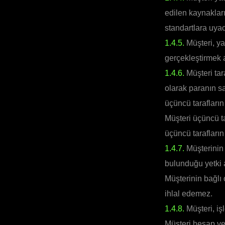
edilen kaynaklar
standartlara uyac
1.4.5.
Müşteri, ya
gerçekleştirmek 
1.4.6.
Müşteri tar
olarak paranın s
üçüncü tarafları
Müşteri üçüncü t
üçüncü tarafları
1.4.7.
Müşterinin 
bulunduğu yetki 
Müşterinin bağlı
ihlal edemez.
1.4.8.
Müşteri, iş
Müşteri hesap ver