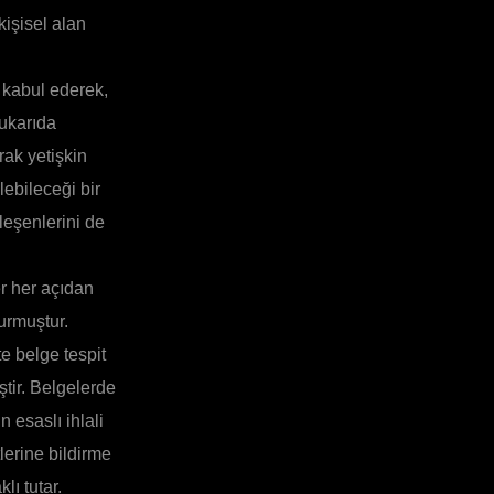
işisel alan
ı kabul ederek,
yukarıda
rak yetişkin
ebileceği bir
leşenlerini de
er her açıdan
urmuştur.
e belge tespit
ştir. Belgelerde
 esaslı ihlali
tlerine bildirme
lı tutar.