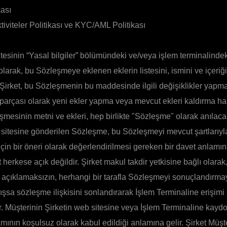
kası
tiviteler Politikası ve KYC/AML Politikası
tesinin “Yasal bilgiler” bölümündeki ve/veya işlem terminalindek
ı olarak, bu Sözleşmeye eklenen eklerin listesini, ismini ve içeriğ
. Şirket, bu Sözleşmenin bu maddesinde ilgili değişiklikler yap
parçası olarak yeni ekler yapma veya mevcut ekleri kaldırma hak
esinin metni ve ekleri, hep birlikte "Sözleşme" olarak anılacak
 sitesine gönderilen Sözleşme, bu Sözleşmeyi mevcut şartlarıyl
in bir öneri olarak değerlendirilmesi gereken bir davet anlamına
herkese açık değildir. Şirket makul takdir yetkisine bağlı olarak,
 açıklamaksızın, herhangi bir tarafla Sözleşmeyi sonuçlandırm
şsa sözleşme ilişkisini sonlandırarak İşlem Terminaline erişimi
tar. Müşterinin Şirketin web sitesine veya İşlem Terminaline kay
mının koşulsuz olarak kabul edildiği anlamına gelir. Şirket Müşte