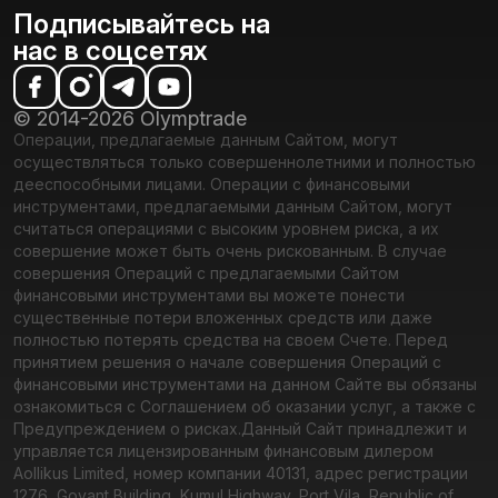
Подписывайтесь на
нас в соцсетях
© 2014-2026 Olymptrade
Операции, предлагаемые данным Сайтом, могут
осуществляться только совершеннолетними и полностью
дееспособными лицами. Операции с финансовыми
инструментами, предлагаемыми данным Сайтом, могут
считаться операциями с высоким уровнем риска, а их
совершение может быть очень рискованным. В случае
совершения Операций с предлагаемыми Сайтом
финансовыми инструментами вы можете понести
существенные потери вложенных средств или даже
полностью потерять средства на своем Счете. Перед
принятием решения о начале совершения Операций с
финансовыми инструментами на данном Сайте вы обязаны
ознакомиться с Соглашением об оказании услуг, а также с
Предупреждением о рисках.
Данный Сайт принадлежит и
управляется лицензированным финансовым дилером
Aollikus Limited, номер компании 40131, адрес регистрации
1276, Govant Building, Kumul Highway, Port Vila, Republic of