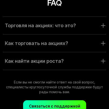
FAQ
Торговля на акциях: что это?
Торговля на акциях похожа на работу с
другими категориями активов. Открывайте и закрывайте
Как торговать на акциях?
сделки, чтобы извлекать прибыль из ценовых колебаний.
Чтобы торговать на акциях, выберите любой
из трёх режимов торговли на платформе и
Как найти акции роста?
начните совершать сделки.
Чтобы найти акции роста, определите компании с
наиболее перспективным потенциалом спроса.
Это ключевой принцип фундаментального анализа.
Если вы не смогли найти ответ на свой вопрос,
специалисты круглосуточной службы поддержки будут
рады помочь вам.
Связаться с поддержкой