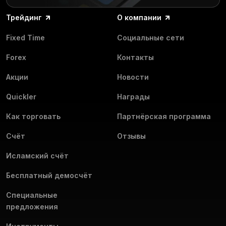
демосчёт. Он предлагает все функции и торговые
акциях.
инструменты реального счёта. Изучайте фондовый рынок
Трейдинг
О компании
без риска и оттачивайте свои навыки вместе
с Olymptrade!
Fixed Time
Социальные сети
Forex
Контакты
Акции
Новости
Quickler
Награды
Как торговать
Партнёрская программа
Счёт
Отзывы
Исламский счёт
Бесплатный демосчёт
Специальные
предложения