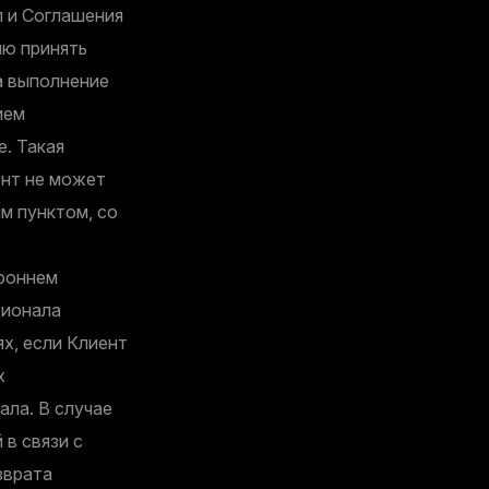
л и Соглашения
ию принять
а выполнение
ием
. Такая
ент не может
м пунктом, со
роннем
ционала
ях, если Клиент
х
ла. В случае
в связи с
зврата