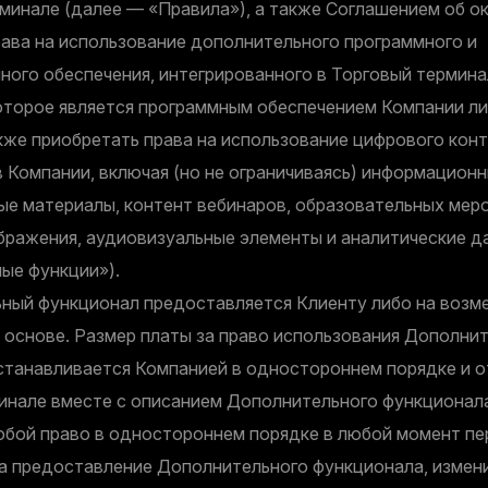
минале (далее — «Правила»), а также Соглашением об ок
рава на использование дополнительного программного и
ого обеспечения, интегрированного в Торговый термина
которое является программным обеспечением Компании л
кже приобретать права на использование цифрового кон
 Компании, включая (но не ограничиваясь) информационн
ые материалы, контент вебинаров, образовательных меро
бражения, аудиовизуальные элементы и аналитические д
ые функции»).
ый функционал предоставляется Клиенту либо на возме
 основе. Размер платы за право использования Дополни
станавливается Компанией в одностороннем порядке и 
инале вместе с описанием Дополнительного функционал
собой право в одностороннем порядке в любой момент п
за предоставление Дополнительного функционала, измен