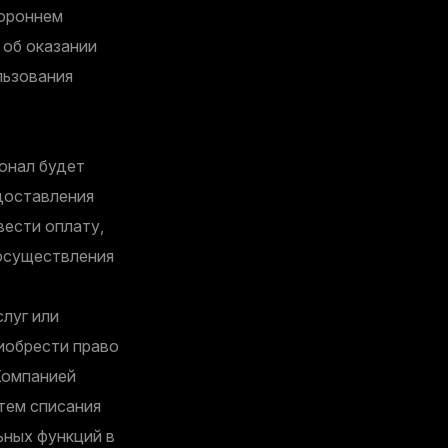
тороннем
 об оказании
льзования
онал будет
едоставления
ести оплату,
 осуществления
луг или
иобрести право
Компанией
тем списания
ьных функций в