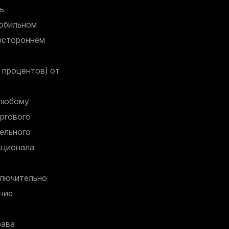
ь
мобильном
ностороннем
 процентов) от
 любому
ргового
ельного
кционала
ключительно
ние
рава