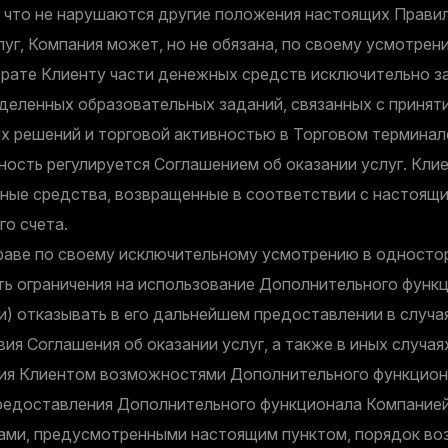
 что не нарушаются другие положения настоящих Прави
луг, Компания может, но не обязана, по своему усмотрен
врате Клиенту части денежных средств исключительно з
деленных образовательных заданий, связанных с принят
х решений и торговой активностью в Торговом терминале
ность регулируется Соглашением об оказании услуг. Кли
ные средства, возвращенные в соответствии с настоящи
го счета.
раве по своему исключительному усмотрению в односто
ть ограничения на использование Дополнительного функ
и) отказывать в его дальнейшем предоставлении в случа
ия Соглашения об оказании услуг, а также в иных случая
ия Клиентом возможностями Дополнительного функциона
редоставления Дополнительного функционала Компанией 
ами, предусмотренными настоящим пунктом, порядок во