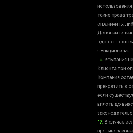
использования
такие права тр
ограничить, ли
Дополнительног
одностороннем
функционала.
16.
Компания не
Клиента при о
Компания оста
прекратить в 
если существу
вплоть до выя
законодательс
17.
В случае ес
противозаконны