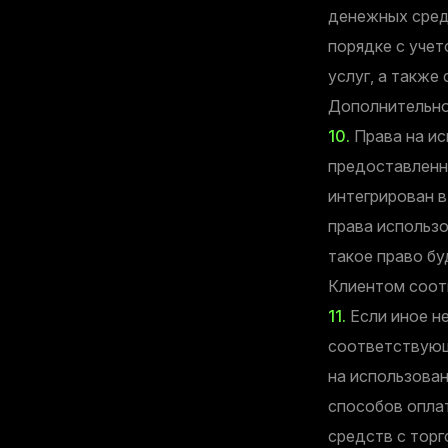
денежных сред
порядке с учет
услуг, а также
Дополнительно
10.
Права на ис
предоставленн
интегрирован в
права использ
такое право б
Клиентом соот
11.
Если иное н
соответствующ
на использова
способов опла
средств с торг