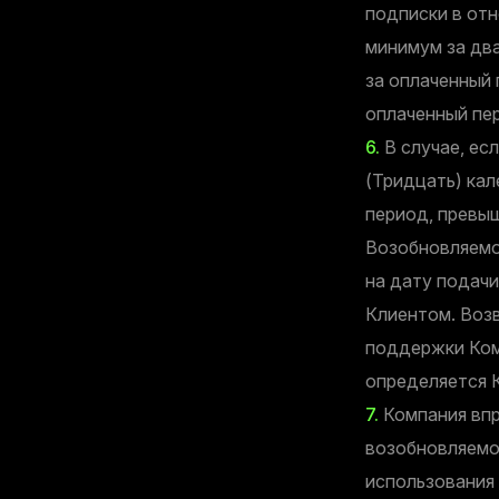
подписки в от
минимум за два
за оплаченный 
оплаченный пе
6.
В случае, ес
(Тридцать) ка
период, превы
Возобновляемо
на дату подач
Клиентом. Воз
поддержки Ком
определяется 
7.
Компания впр
возобновляемо
использования