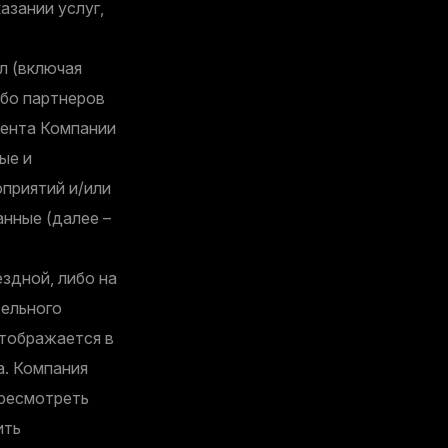
азании услуг,
л (включая
ибо партнеров
тента Компании
ые и
приятий и/или
анные (далее –
здной, либо на
тельного
отображается в
а. Компания
ересмотреть
ить