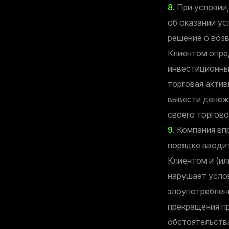
8.
При условии,
об оказании ус
решение о воз
Клиентом опре
инвестиционны
торговая актив
вывести денеж
своего торгово
9.
Компания вп
порядке вводи
Клиентом и (ил
нарушает услов
злоупотреблен
прекращения п
обстоятельств