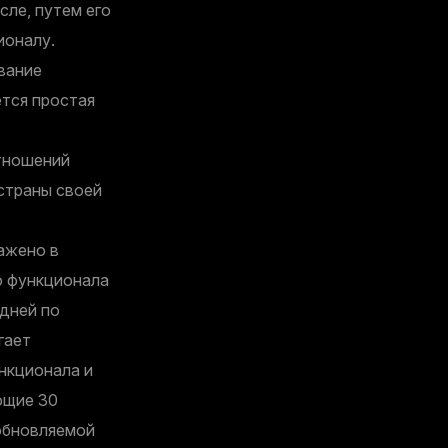
ле, путем его
ионалу.
вание
ется простая
отношений
страны своей
ажено в
о функционала
дней по
гает
нкционала и
ющие 30
зобновляемой