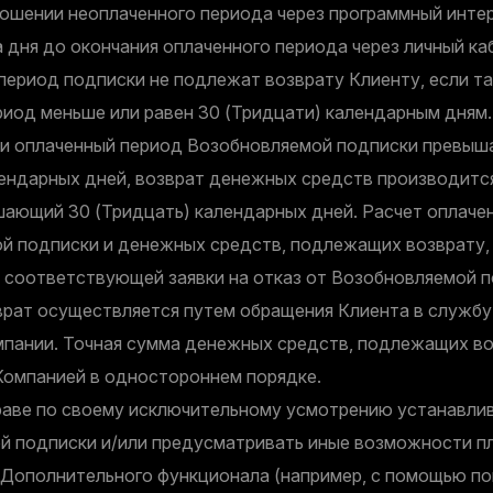
ношении неоплаченного периода через программный инте
 дня до окончания оплаченного периода через личный ка
период подписки не подлежат возврату Клиенту, если т
риод меньше или равен 30 (Тридцати) календарным дням.
ли оплаченный период Возобновляемой подписки превыш
лендарных дней, возврат денежных средств производится
шающий 30 (Тридцать) календарных дней. Расчет оплаче
й подписки и денежных средств, подлежащих возврату,
и соответствующей заявки на отказ от Возобновляемой 
врат осуществляется путем обращения Клиента в службу
пании. Точная сумма денежных средств, подлежащих во
Компанией в одностороннем порядке.
аве по своему исключительному усмотрению устанавлив
й подписки и/или предусматривать иные возможности п
 Дополнительного функционала (например, с помощью по