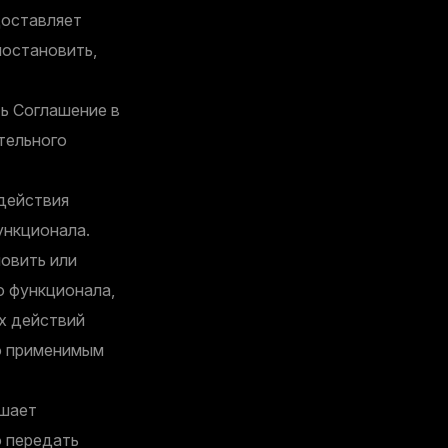
доставляет
иостановить,
ть Соглашение в
тельного
действия
ункционала.
овить или
о функционала,
х действий
но применимым
ршает
о передать