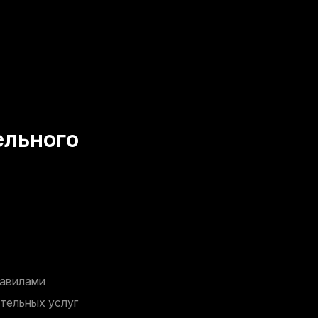
ельного
равилами
тельных услуг