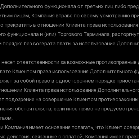
 Дополнительного функционала от третьих лиц либо пре
етьим лицам, Компания вправе по своему усмотрению пр
бо прекратить в отношении Клиента права использования
о функционала и (или) Торгового Терминала, расторгну
 порядке без возврата платы за использование Дополни
 несет ответственности за возможные противоправные 
плате Клиентом права использования Дополнительного ф
вляет за собой право в одностороннем порядке приостан
отношении Клиента права использования Дополнительног
ет подозрение на совершение Клиентом противозаконны
снения обстоятельств, если иное прямо не предусмотре
твом.
ли Компания имеет основания полагать, что Клиент сове
е действия, связанные с оплатой, Компания имеет прав