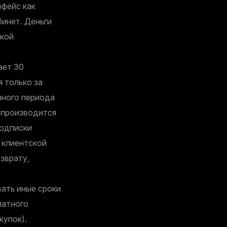
рфейс как
бинет. Деньги
акой
ает 30
 только за
нного периода
 производится
подписки
 клиентской
зврату,
ать иные сроки
латного
купок).