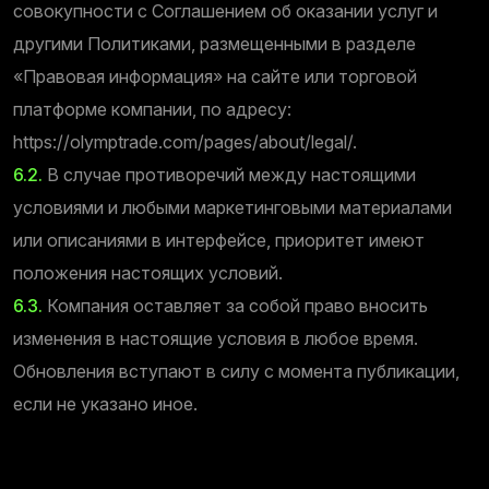
совокупности с Соглашением об оказании услуг и
другими Политиками, размещенными в разделе
«Правовая информация» на сайте или торговой
платформе компании, по адресу:
https://olymptrade.com/pages/about/legal/.
6.2.
В случае противоречий между настоящими
условиями и любыми маркетинговыми материалами
или описаниями в интерфейсе, приоритет имеют
положения настоящих условий.
6.3.
Компания оставляет за собой право вносить
изменения в настоящие условия в любое время.
Обновления вступают в силу с момента публикации,
если не указано иное.