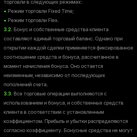
торговли в следующих режимах:
•
Режим торговли Fixed Time;
•
Режим торговли Flex.
3.2.
Бонус и собственные средства клиента
составляют единый торговый баланс. Однако при
открытии каждой сделки применяется фиксированное
соотношение средств и бонуса, рассчитанное в
момент начисления бонуса. Оно остается
неизменным, независимо от последующих
пополнений счета.
3.3.
Все торговые операции выполняются с
использованием и бонуса, и собственных средств
клиента в соответствии с установленным
коэффициентом. Прибыль и убытки распределяются
согласно коэффициенту. Бонусные средства не могут