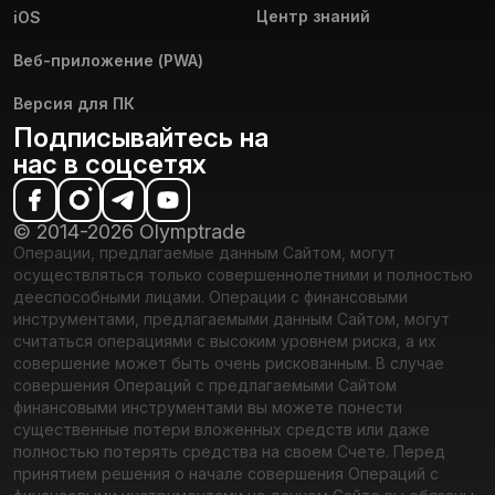
Центр знаний
iOS
Веб-приложение (PWA)
Версия для ПК
Подписывайтесь на
нас в соцсетях
© 2014-2026 Olymptrade
Операции, предлагаемые данным Сайтом, могут
осуществляться только совершеннолетними и полностью
дееспособными лицами. Операции с финансовыми
инструментами, предлагаемыми данным Сайтом, могут
считаться операциями с высоким уровнем риска, а их
совершение может быть очень рискованным. В случае
совершения Операций с предлагаемыми Сайтом
финансовыми инструментами вы можете понести
существенные потери вложенных средств или даже
полностью потерять средства на своем Счете. Перед
принятием решения о начале совершения Операций с