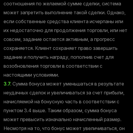
соотношения по желаемой сумме сделки, система
может запретить выполнение такой сделки. Однако,
если собственные средства клиента исчерпаны или
их недостаточно для продолжения торговли, или нет
совсем, задание остается активным, а прогресс
сохраняется. Клиент сохраняет право завершить
задание и получить награду, пополнив счет для
возобновления торговли в соответствии с
настоящими условиями.
3.7.
Сумма бонуса может уменьшаться в результате
неудачных сделок и увеличиваться за счет прибыли,
начисляемой на бонусную часть в соответствии с
пунктом 3.4 выше. Таким образом, сумма бонуса
может превысить изначально начисленный размер.
Несмотря на то, что бонус может увеличиваться, он