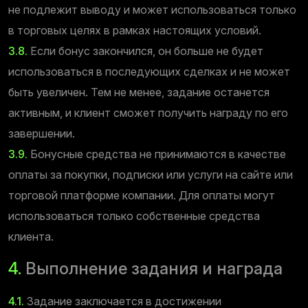
не подлежит выводу и может использоваться только
в торговых целях в рамках настоящих условий.
3.8.
Если бонус закончился, он больше не будет
использоваться в последующих сделках и не может
быть увеличен. Тем не менее, задание останется
активным, и клиент сможет получить награду по его
завершении.
3.9.
Бонусные средства не принимаются в качестве
оплаты за покупки, подписки или услуги на сайте или
торговой платформе компании. Для оплаты могут
использоваться только собственные средства
клиента.
4.
Выполнение задания и награда
4.1.
Задание заключается в достижении