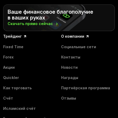
Ваше финансовое благополучие
в ваших руках
Скачать прямо
сейчас
Трейдинг
О компании
Fixed Time
Социальные сети
Forex
Контакты
Акции
Новости
Quickler
Награды
Как торговать
Партнёрская программа
Счёт
Отзывы
Исламский счёт