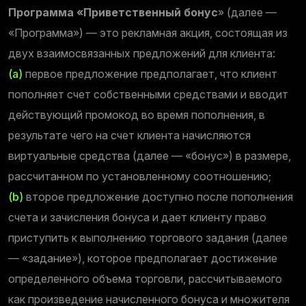
Программа «Приветственный бонус
» (далее —
«Программа») — это рекламная акция, состоящая из
двух взаимосвязанных предложений для клиента:
(a)
первое предложение предполагает, что клиент
пополняет счет собственными средствами и вводит
действующий промокод во время пополнения, в
результате чего на счет клиента начисляются
виртуальные средства (далее — «бонус») в размере,
рассчитанном по установленному соотношению;
(b)
второе предложение доступно после пополнения
счета и зачисления бонуса и дает клиенту право
приступить к выполнению торгового задания (далее
— «задание»), которое предполагает достижение
определенного объема торговли, рассчитываемого
как произведение начисленного бонуса и множителя