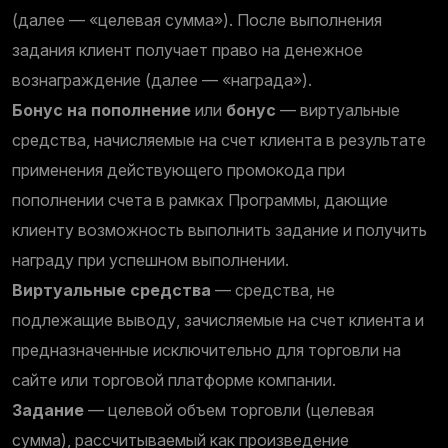
(далее — «целевая сумма»). После выполнения
задания клиент получает право на денежное
вознаграждение (далее — «награда»).
Бонус на пополнение
или
бонус
— виртуальные
средства, начисляемые на счет клиента в результате
применения действующего промокода при
пополнении счета в рамках Программы, дающие
клиенту возможность выполнить задание и получить
награду при успешном выполнении.
Виртуальные средства
— средства, не
подлежащие выводу, зачисляемые на счет клиента и
предназначенные исключительно для торговли на
сайте или торговой платформе компании.
Задание
— целевой объем торговли (целевая
сумма), рассчитываемый как произведение