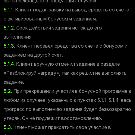
быть прекращено в следующих случаях:
5.1.1.
Клиент подал заявку на вывод средств со счета
с активированным бонусом и заданием.
5.1.2.
Срок действия задания истек до его
выполнения.
5.1.3.
Клиент перевел средства со счета с бонусом и
заданием на другой счет.
5.1.4.
Клиент вручную отменил задание в разделе
«Разблокируй награду», так как решил не выполнять
задание.
5.2.
При прекращении участия в бонусной программе в
любом из случаев, указанных в пунктах 5.1.1–5.1.4, весь
прогресс по выполнению задания будет безвозвратно
утерян. Он не подлежит восстановлению.
5.3.
Клиент может прекратить свое участие в