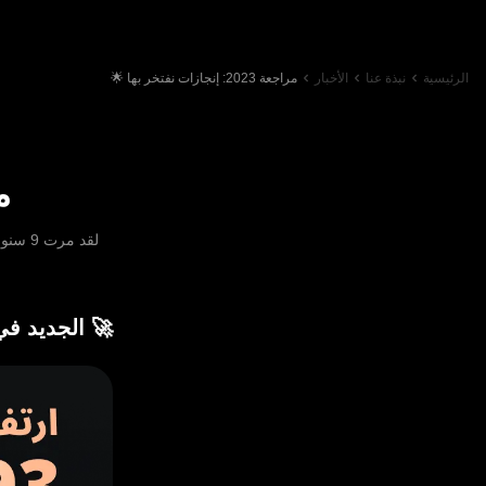
الرئيسية
نبذة عنا
الأخبار
مراجعة 2023: إنجازات نفتخر بها 🌟
مرا
🚀 الجديد في lymptrade