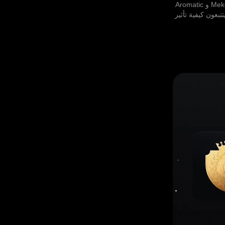
المؤشرات الجديدة، مثل Cricket’23 في الهند بالإضافة إلى Mekong Commerce و Aromatic
ن يتتبعون كيفية تأثير