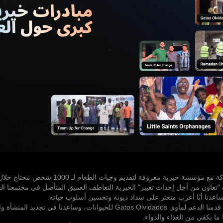
سسة خيرية معروفة لتقديم وجبات الطعام لـ 1000 شخص محتاج خلال حدثنا الرمضاني.
"تعاون من أجل إحداث تغيير" الخيرية التعاطف العميق المتأصل في مجتمعنا الع
ساعدنا أبًا أعزب متعثر على سداد ديونه وتحسين أسلوب حياته.
في المكسيك، قدمنا الدعم لمأوى Gatos Olvidados للحيوانات، وساعدنا في تجديد 
ا ما يكفي من الغذاء والدواء.