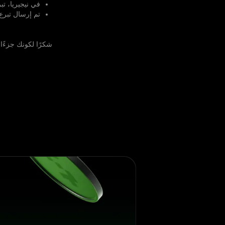
في نيجيريا، تبرع
تم إرسال تبرع بقيمة 10,000$ عبر مؤسسة الإغاثة الإنسانية IHH لمساع
شكرًا لكونك جزءًا من عائلة Olymptrade! نخب ع