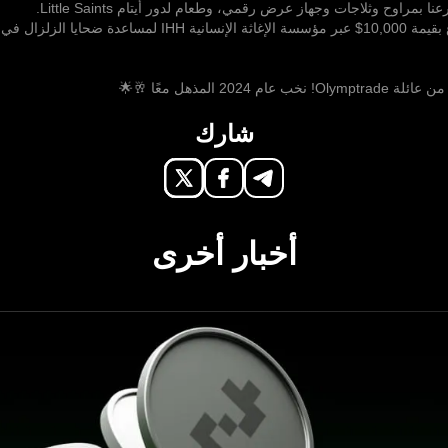
نا بمراوح وثلاجات وجهاز عرض رقمي، وطعام لدور أيتام Little Saints.
دة ضحايا الزلزال في تركيا وسوريا.
ام 2024 المذهل معًا 🥂🌟
شارك
أخبار أخرى