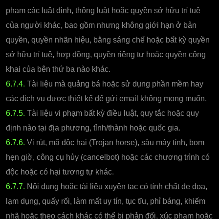
phạm các luật định, thông luật hoặc quyền sở hữu trí tuệ
của người khác, bao gồm nhưng không giới hạn ở bản
quyền, quyền nhãn hiệu, bằng sáng chế hoặc bất kỳ quyền
sở hữu trí tuệ, hợp đồng, quyền riêng tư hoặc quyền công
khai của bên thứ ba nào khác.
6.7.4.
Tài liệu mà quảng bá hoặc sử dụng phần mềm hay
các dịch vụ được thiết kế để gửi email không mong muốn.
6.7.5.
Tài liệu vi phạm bất kỳ điều luật, quy tắc hoặc quy
định nào tại địa phương, tỉnh/thành hoặc quốc gia.
6.7.6.
Vi rút, mã độc hại (Trojan horse), sâu máy tính, bom
hẹn giờ, công cụ hủy (cancelbot) hoặc các chương trình có
độc hoặc có hại tương tự khác.
6.7.7.
Nội dung hoặc tài liệu xuyên tạc có tính chất đe dọa,
lạm dụng, quấy rối, làm mất uy tín, tục tĩu, phỉ báng, khiếm
nhã hoặc theo cách khác có thể bị phản đối, xúc phạm hoặc