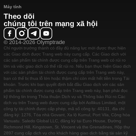
Máy tính
Theo dõi
chúng tôi trên mạng xã hội
© 2014-2026 Olymptrade
Chỉ người trưởng thành có đầy đủ năng lực mới được thực hiện
các Giao dịch được Trang web này cung cấp. Các Giao dịch với
các sản phẩm tài chính được cung cấp trên Trang web có rủi ro
lớn và việc giao dịch có thể rất rủi ro. Nếu bạn thực hiện Giao dịch
với các sản phẩm tài chính được cung cấp trên Trang web này,
bạn có thể bị thua lỗ lớn hoặc thậm chí còn mất hết tiền trong Tài
khoản. Trước khi bạn quyết định bắt đầu Giao dịch với các sản
phẩm tài chính được cung cấp trên Trang web này, bạn phải đọc
kỹ thông tin trong Thỏa thuận Dịch vụ và Thông báo Rủi ro.
Các
dịch vụ trên Trang web được cung cấp bởi Aollikus Limited, một
công ty tài chính được cấp phép, mã số công ty: 40131, địa chỉ
đăng ký: 1276, Tòa nhà Govant, Xa lộ Kumul, Port Vila, Cộng hòa
Vanuatu. Saledo Global LLC, đăng ký tại Euro House, Đường
Richmond Hill, Kingstown, St. Vincent và the Grenadines, Hộp thư
2897 cung cấp dịch vụ cho khách hàng giao dịch bằng tài sản kỹ