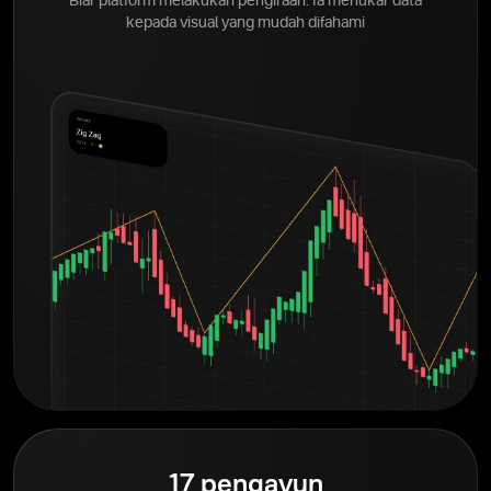
Biar platform melakukan pengiraan. Ia menukar data
kepada visual yang mudah difahami
17 pengayun