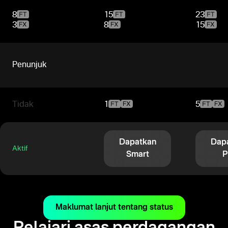
8
15
23
3
8
15
Penunjuk
Tidak
1
5
Dapatkan
Dap
Aktif
Smart
P
Maklumat lanjut tentang status
Pelajari asas perdagangan