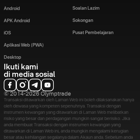
Soalan Lazim
Android
Sokongan
APK Android
Pusat Pembelajaran
iOS
Aplikasi Web (PWA)
Desktop
Ikuti kami
di media sosial
© 2014-2026 Olymptrade
Transaksi ditawarkan oleh Laman Web ini boleh dilaksanakan hanya
oleh dewasa yang kompeten sepenuhnya. Transaksi dengan
instrumen kewangan yang ditawarkan di Laman Web melibatkan
risiko yang besar dan perdagangan mungkin sangat berisiko. Jika
anda membuat Transaksi dengan instrumen kewangan yang
ditawarkan di Laman Web ini, anda mungkin mengalami kerugian
besar atau kehilangan segalanya dalam Akaun anda. Sebelum anda