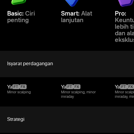
Basic:
Ciri
Smart:
Alat
Pro:
penting
lanjutan
Keunt
lebih t
dan al
eksklu
Isyarat perdagangan
Ya
Ya
Ya
Minor scalping
Minor scalping, minor
Minor scalp
intraday
intraday, m
Strategi