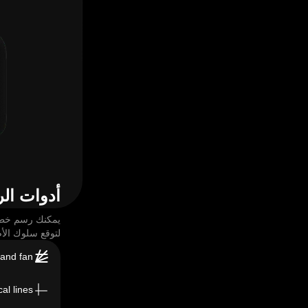
أدوات ال
يمكنك رسم خط
لتوقع سلوك الأ
 and fan
al lines